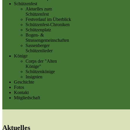
Schützenfest
Aktuelles zum
Schützenfest
Festverlauf im Überblick
Schützenfest-Chroniken
Schützenplatz
Bogen- &
Strassengemeinschaften
Sassenberger
Schützenlieder
Könige
Corps der "Alten
Könige"
Schützenkönige
Insignien
Geschichte
Fotos
Kontakt
Mitgliedschaft
Aktuelles