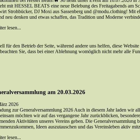
kommen bei Hessel Beats!🔥 So heißt unser Event am 10.07.2026 in Sa
teht mit HESSEL BEATS eine neue Belebung des Freitagabends am Sch
wirt Strohbücker, DJ Moxi aus Sassenberg und @modu.clothing! Mit el
d neu denken und etwas schaffen, das Tradition und Moderne verbindet
er lesen...
ell für den Betrieb der Seite, während andere uns helfen, diese Websit
 beachten Sie, dass bei einer Ablehnung womöglich nicht mehr alle Funk
eralversammlung am 20.03.2026
ärz 2026
adung zur Generalversammlung 2026 Auch in diesem Jahr laden wir alle
insam möchten wir auf das vergangene Jahr zurückblicken, besondere 
enden Aktivitäten unseres Vereins geben. Die Generalversammlung biet
mmenzukommen, Ideen auszutauschen und das Vereinsleben aktiv mitzug
er lesen...