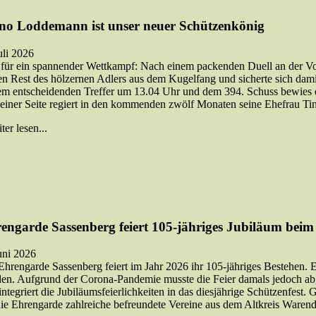
no Loddemann ist unser neuer Schützenkönig
uli 2026
für ein spannender Wettkampf: Nach einem packenden Duell an der Vo
ten Rest des hölzernen Adlers aus dem Kugelfang und sicherte sich da
em entscheidenden Treffer um 13.04 Uhr und dem 394. Schuss bewies 
einer Seite regiert in den kommenden zwölf Monaten seine Ehefrau Ti
er lesen...
engarde Sassenberg feiert 105-jähriges Jubiläum beim
uni 2026
Ehrengarde Sassenberg feiert im Jahr 2026 ihr 105-jähriges Bestehen. E
en. Aufgrund der Corona-Pandemie musste die Feier damals jedoch abg
integriert die Jubiläumsfeierlichkeiten in das diesjährige Schützenfest.
die Ehrengarde zahlreiche befreundete Vereine aus dem Altkreis Warend