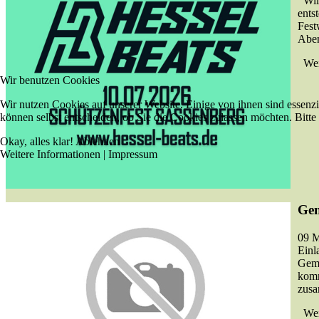
Will
ents
Fest
Aben
Weit
Wir benutzen Cookies
Wir nutzen Cookies auf unserer Website. Einige von ihnen sind essenzi
können selbst entscheiden, ob Sie die Cookies zulassen möchten. Bitte
Okay, alles klar!
Ablehnen
Weitere Informationen
|
Impressum
Gen
09 M
Einl
Geme
komm
zusa
Weit