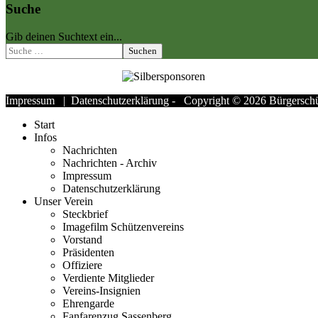
Suche
Gib deinen Suchtext ein...
Suchen
Impressum
|
Datenschutzerklärung
- Copyright © 2026 Bürgerschüt
Start
Infos
Nachrichten
Nachrichten - Archiv
Impressum
Datenschutzerklärung
Unser Verein
Steckbrief
Imagefilm Schützenvereins
Vorstand
Präsidenten
Offiziere
Verdiente Mitglieder
Vereins-Insignien
Ehrengarde
Fanfarenzug Sassenberg