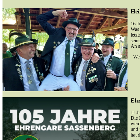
Hei
16 J
Was 
letz
sein
An s
Weit
Ehr
11 J
Die 
werd
und 
hat 