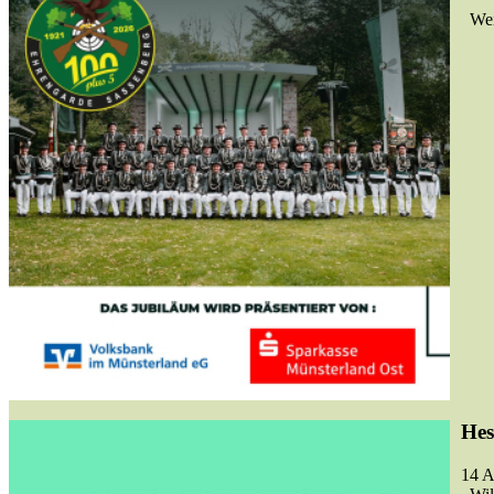
Weit
Hes
14 A