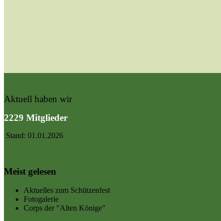
Aktuell haben wir
2229 Mitglieder
Stand: 01.01.2026
Meist gelesen
Aktuelles zum Schützenfest
Fotogalerie
Corps der "Alten Könige"