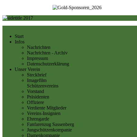
Start
Infos
Nachrichten
Nachrichten - Archiv
Impressum
Datenschutzerklärung
Unser Verein
Steckbrief
Imagefilm
Schützenvereins
Vorstand
Präsidenten
Offiziere
Verdiente Mitglieder
Vereins-Insignien
Ehrengarde
Fanfarenzug Sassenberg
Jungschützenkompanie
Damenkompanie