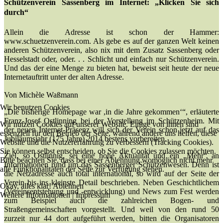
Schützenverein Sassenberg im Internet
:
„Klicken Sie sich
durch“
Allein die Adresse ist schon der Hammer:
www.schuetzenverein.com. Als gebe es auf der ganzen Welt keinen
anderen Schützenverein, also nix mit dem Zusatz Sassenberg oder
Hesselstadt oder, oder. . . Schlicht und einfach nur Schützenverein.
Und das der eine Menge zu bieten hat, beweist seit heute der neue
Internetauftritt unter der alten Adresse.
Von Michèle Waßmann
Wir benutzen Cookies
„Die bisherige Homepage war ,in die Jahre gekommen‘“, erläuterte
Franz-Josef Ostlinning bei der Vorstellung im Schützenheim. Mit
Wir nutzen Cookies auf unserer Website. Einige von ihnen sind
der neuen Internet-Präsenz will sich der Verein schon jetzt auf das
essenziell für den Betrieb der Seite, während andere uns helfen, diese
Jubiläumsjahr (175 Jahre) 2014 bestens vorbereiten.
Website und die Nutzererfahrung zu verbessern (Tracking Cookies).
Sie können selbst entscheiden, ob Sie die Cookies zulassen möchten.
Ziel, so Ostlinnig, sei eine hohe Aktualität und ein „Mehr“ an
Bitte beachten Sie, dass bei einer Ablehnung womöglich nicht mehr
Informationen rund um das Sassenberger Schützenwesen. Denn ist
alle Funktionalitäten der Seite zur Verfügung stehen.
die Netzadresse auch total international, so wird auf der Seite der
Verein bis ins kleinste Detail beschrieben. Neben Geschichtlichem
Okay, alles klar!
Ablehnen
(Vereinsentstehung und -entwicklung) und News zum Fest werden
Weitere Informationen
|
Impressum
zum Beispiel auch die zahlreichen Bogen- und
Straßengemeinschaften vorgestellt. Und weil von den rund 50
zurzeit nur 44 dort aufgeführt werden, bitten die Organisatoren