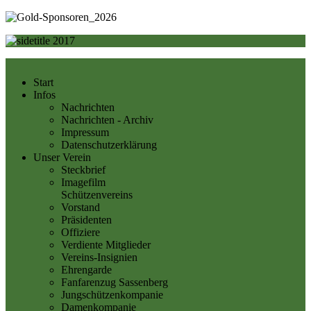
Start
Infos
Nachrichten
Nachrichten - Archiv
Impressum
Datenschutzerklärung
Unser Verein
Steckbrief
Imagefilm
Schützenvereins
Vorstand
Präsidenten
Offiziere
Verdiente Mitglieder
Vereins-Insignien
Ehrengarde
Fanfarenzug Sassenberg
Jungschützenkompanie
Damenkompanie