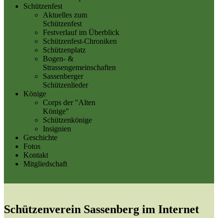
Schützenfest
Aktuelles zum
Schützenfest
Festverlauf im Überblick
Schützenfest-Chroniken
Schützenplatz
Bogen- &
Strassengemeinschaften
Sassenberger
Schützenlieder
Könige
Corps der "Alten
Könige"
Schützenkönige
Insignien
Geschichte
Fotos
Kontakt
Mitgliedschaft
Schützenverein Sassenberg im Internet