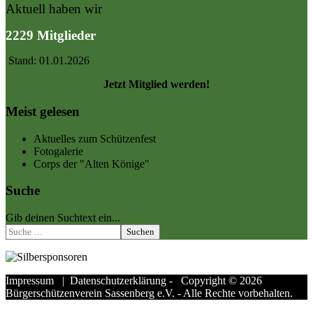
Aktuell haben wir
2229 Mitglieder
Stand: 01.01.2026
Jetzt Mitglied werden!
Meist gelesen
Aktuelles zum Schützenfest
Fotogalerie
Corps der "Alten Könige"
Suche
Gib deinen Suchtext ein...
Suchen
Impressum
|
Datenschutzerklärung
- Copyright © 2026
Bürgerschützenverein Sassenberg e.V. - Alle Rechte vorbehalten.