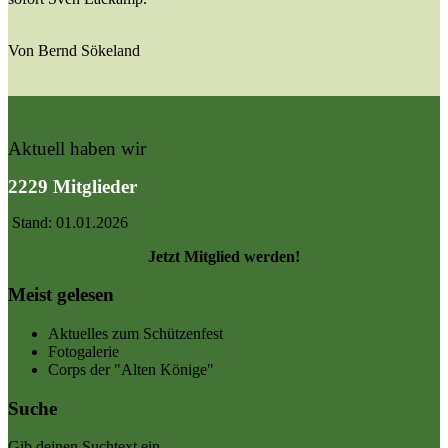
Von Bernd Sökeland
Aktuell haben wir
2229 Mitglieder
Stand: 01.01.2026
Jetzt Mitglied werden!
Meist gelesen
Aktuelles zum Schützenfest
Fotogalerie
Corps der "Alten Könige"
Suche
Gib deinen Suchtext ein...