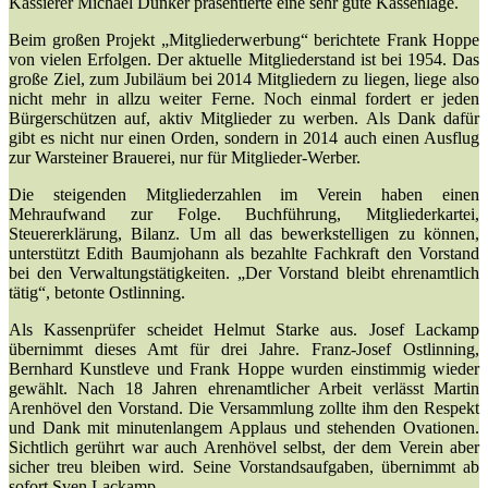
Kassierer Michael Dunker präsentierte eine sehr gute Kassenlage.
Beim großen Projekt „Mitgliederwerbung“ berichtete Frank Hoppe
von vielen Erfolgen. Der aktuelle Mitgliederstand ist bei 1954. Das
große Ziel, zum Jubiläum bei 2014 Mitgliedern zu liegen, liege also
nicht mehr in allzu weiter Ferne. Noch einmal fordert er jeden
Bürgerschützen auf, aktiv Mitglieder zu werben. Als Dank dafür
gibt es nicht nur einen Orden, sondern in 2014 auch einen Ausflug
zur Warsteiner Brauerei, nur für Mitglieder-Werber.
Die steigenden Mitgliederzahlen im Verein haben einen
Mehraufwand zur Folge. Buchführung, Mitgliederkartei,
Steuererklärung, Bilanz. Um all das bewerkstelligen zu können,
unterstützt Edith Baumjohann als bezahlte Fachkraft den Vorstand
bei den Verwaltungstätigkeiten. „Der Vorstand bleibt ehrenamtlich
tätig“, betonte Ostlinning.
Als Kassenprüfer scheidet Helmut Starke aus. Josef Lackamp
übernimmt dieses Amt für drei Jahre. Franz-Josef Ostlinning,
Bernhard Kunstleve und Frank Hoppe wurden einstimmig wieder
gewählt. Nach 18 Jahren ehrenamtlicher Arbeit verlässt Martin
Arenhövel den Vorstand. Die Versammlung zollte ihm den Respekt
und Dank mit minutenlangem Applaus und stehenden Ovationen.
Sichtlich gerührt war auch Arenhövel selbst, der dem Verein aber
sicher treu bleiben wird. Seine Vorstandsaufgaben, übernimmt ab
sofort Sven Lackamp.