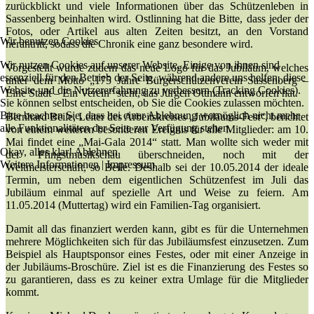
zurückblickt und viele Informationen über das Schützenleben in
Sassenberg beinhalten wird. Ostlinning hat die Bitte, dass jeder der
Fotos, oder Artikel aus alten Zeiten besitzt, an den Vorstand
Wir benutzen Cookies
herantritt, sodass die Chronik eine ganz besondere wird.
Wir nutzen Cookies auf unserer Website. Einige von ihnen sind
Vorgestellt wurde zudem das neue Logo für das Jubiläum, welches
essenziell für den Betrieb der Seite, während andere uns helfen, diese
unter dem Motto „175 Jahre Bürgerschützenverein Sassenberg –
Website und die Nutzererfahrung zu verbessern (Tracking Cookies).
Eine Stadt – Ein Verein“ steht, das Jürgen Ottmann entworfen hat.
Sie können selbst entscheiden, ob Sie die Cookies zulassen möchten.
Bitte beachten Sie, dass bei einer Ablehnung womöglich nicht mehr
Bernhard Beile, Leiter des Arbeitskreises „Jubiläums-Fest“, berichtet
alle Funktionalitäten der Seite zur Verfügung stehen.
von einem weiteren besonderen Ereignis für alle Mitglieder: am 10.
Mai findet eine „Mai-Gala 2014“ statt. Man wollte sich weder mit
Okay, alles klar!
Ablehnen
der Pfingstmusikschau überschneiden, noch mit der
Weitere Informationen
|
Impressum
Weltmeisterschaft, so Beile. Deshalb sei der 10.05.2014 der ideale
Termin, um neben dem eigentlichen Schützenfest im Juli das
Jubiläum einmal auf spezielle Art und Weise zu feiern. Am
11.05.2014 (Muttertag) wird ein Familien-Tag organisiert.
Damit all das finanziert werden kann, gibt es für die Unternehmen
mehrere Möglichkeiten sich für das Jubiläumsfest einzusetzen. Zum
Beispiel als Hauptsponsor eines Festes, oder mit einer Anzeige in
der Jubiläums-Broschüre. Ziel ist es die Finanzierung des Festes so
zu garantieren, dass es zu keiner extra Umlage für die Mitglieder
kommt.