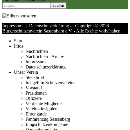
Suchen
Impressum
|
Datenschutzerklärung
- Copyright © 2026
Bürgerschützenverein Sassenberg e.V. - Alle Rechte vorbehalten.
Start
Infos
Nachrichten
Nachrichten - Archiv
Impressum
Datenschutzerklärung
Unser Verein
Steckbrief
Imagefilm Schützenvereins
Vorstand
Präsidenten
Offiziere
Verdiente Mitglieder
Vereins-Insignien
Ehrengarde
Fanfarenzug Sassenberg
Jungschützenkompanie
Damenkompanie