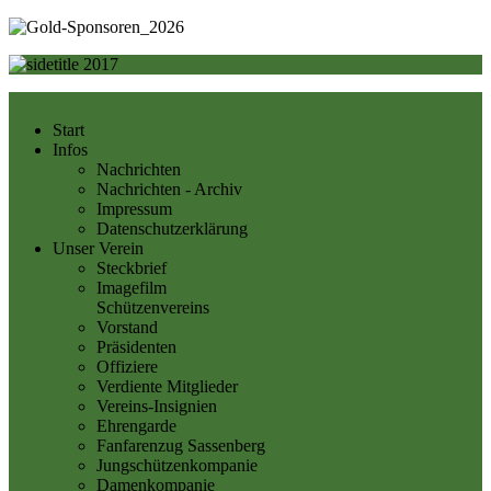
Start
Infos
Nachrichten
Nachrichten - Archiv
Impressum
Datenschutzerklärung
Unser Verein
Steckbrief
Imagefilm
Schützenvereins
Vorstand
Präsidenten
Offiziere
Verdiente Mitglieder
Vereins-Insignien
Ehrengarde
Fanfarenzug Sassenberg
Jungschützenkompanie
Damenkompanie