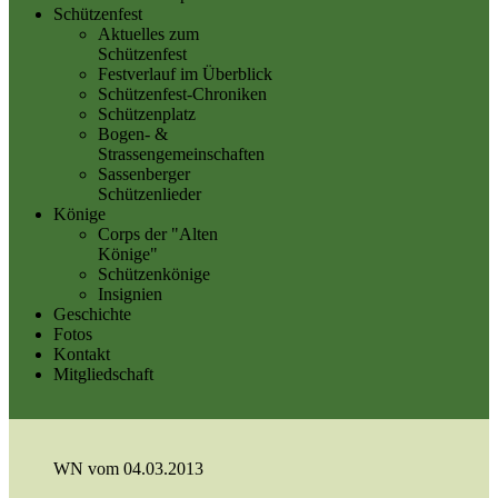
Schützenfest
Aktuelles zum
Schützenfest
Festverlauf im Überblick
Schützenfest-Chroniken
Schützenplatz
Bogen- &
Strassengemeinschaften
Sassenberger
Schützenlieder
Könige
Corps der "Alten
Könige"
Schützenkönige
Insignien
Geschichte
Fotos
Kontakt
Mitgliedschaft
WN vom 04.03.2013