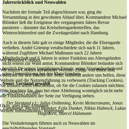
Jahresrückblick und Neuwahlen
Nachdem der formale Teil abgeschlossen war, ging die
Versammlung in den gewohnten Ablauf über. Kommandeur Michael
Blömker ließ die Ereignisse des vergangenen Jahres Revue
passieren – darunter das Kreisehrengardentreffen, das
Winterschützenfest und die Zweitagesfahrt nach Hamburg.
Auch in diesem Jahr gab es einige Mitglieder, die die Ehrengarde
verließen. André Griestop verabschiedete sich nach 11 Jahren,
während Zugführer Michael Maßmann nach 22 Jahren
Mitgliedschaft und 6 Jahren in seiner Funktion aus Altersgründen
Wir benutzen Cookies
nicht erneut zur Wahl antrat. Kommandeur Blömker bedankte sich
herzlich für seinen langjährigen Einsatz, seine Vorstandsarbeit und
Wir nutzen Cookies auf unserer Website. Einige von ihnen sind
seine Unterstützung bei den Marschproben.
essenziell für den Betrieb der Seite, während andere uns helfen, diese
Website und die Nutzererfahrung zu verbessern (Tracking Cookies).
Neuer Vorstand gewählt
Sie können selbst entscheiden, ob Sie die Cookies zulassen möchten.
Bitte beachten Sie, dass bei einer Ablehnung womöglich nicht mehr
alle Funktionalitäten der Seite zur Verfügung stehen.
Der Vorstand v.l.: Julius Ostlinning, Kevin Meinersmann, Jonas
Okay, alles klar!
Ablehnen
Langkamp, Michael Blömker, Felix Dunker, Niklas Habrock, Lukas
Weitere Informationen
|
Impressum
Hagedorn, Marcel Hülsmann
Die Veränderungen führten auch zu Neuwahlen im
geschäftsführenden Vorstand: