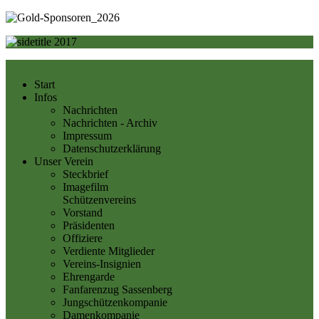
Start
Infos
Nachrichten
Nachrichten - Archiv
Impressum
Datenschutzerklärung
Unser Verein
Steckbrief
Imagefilm
Schützenvereins
Vorstand
Präsidenten
Offiziere
Verdiente Mitglieder
Vereins-Insignien
Ehrengarde
Fanfarenzug Sassenberg
Jungschützenkompanie
Damenkompanie