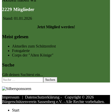
2229 Mitglieder
Stand: 01.01.2026
Jetzt Mitglied werden!
Meist gelesen
Aktuelles zum Schützenfest
Fotogalerie
Corps der "Alten Könige"
Suche
Gib deinen Suchtext ein...
Suchen
Impressum
|
Datenschutzerklärung
- Copyright © 2026
Bürgerschützenverein Sassenberg e.V. - Alle Rechte vorbehalten.
Start