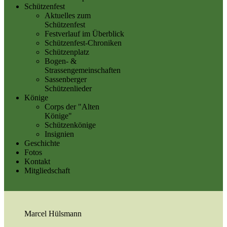
Schützenfest
Aktuelles zum
Schützenfest
Festverlauf im Überblick
Schützenfest-Chroniken
Schützenplatz
Bogen- &
Strassengemeinschaften
Sassenberger
Schützenlieder
Könige
Corps der "Alten
Könige"
Schützenkönige
Insignien
Geschichte
Fotos
Kontakt
Mitgliedschaft
Marcel Hülsmann