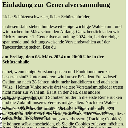
Einladung zur Generalversammlung
Liebe Schützenschwester, lieber Schützenbrüder,
in diesem Jahr stehen bundesweit einige wichtige Wahlen an - und
wir machen im März schon den Anfang. Ganz herzlich laden wir
Dich zu unserer 1. Generalversammlung 2024 ein, bei der einige
spannende und richtungsweisende Vorstandswahlen auf der
Tagesordnung stehen. Bist du
am Freitag, dem 08. März 2024 um 20:00 Uhr in der
Schützenhalle
dabei, wenn einige Vorstandsposten und Funktionen neu zu
besetzen sind? Unter anderem wird unser Präsident Franz-Josef
Ostlinning nach 28 Jahren nicht mehr kandidieren und auch sein
"Vize" Helmut Vinke sowie drei weitere Vorstandsmitglieder treten
nicht mehr zur Wahl an. Es ist an der Zeit, dass andere
Schützenschwestern und Schützenbrüder in die erste Reihe rücken
Wir benutzen Cookies
und die Zukunft unseres Vereins mitgestalten. Nach den Wahlen
wird es natürlich keine langwierigen Koalitionsverhandlungen
Wir nutzen Cookies auf unserer Website. Einige von ihnen sind
geben - vielmehr wartet auf Dich und alle Anwesenden eine
essenziell für den Betrieb der Seite, während andere uns helfen, diese
ordentliche "Wahlparty".
Website und die Nutzererfahrung zu verbessern (Tracking Cookies).
Sie können selbst entscheiden, ob Sie die Cookies zulassen möchten.
Angeführt von unserem amtierenden König Fabian Lackamp