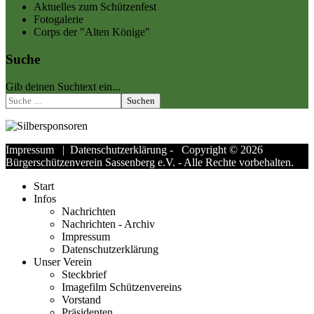
Aktuelles zum Schützenfest
Fotogalerie
Corps der "Alten Könige"
Suche
Gib deinen Suchtext ein...
Suchen
Impressum
|
Datenschutzerklärung
- Copyright © 2026
Bürgerschützenverein Sassenberg e.V. - Alle Rechte vorbehalten.
Start
Infos
Nachrichten
Nachrichten - Archiv
Impressum
Datenschutzerklärung
Unser Verein
Steckbrief
Imagefilm Schützenvereins
Vorstand
Präsidenten