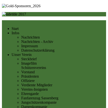
Start
Infos
Nachrichten
Nachrichten - Archiv
Impressum
Datenschutzerklärung
Unser Verein
Steckbrief
Imagefilm
Schützenvereins
Vorstand
Präsidenten
Offiziere
Verdiente Mitglieder
Vereins-Insignien
Ehrengarde
Fanfarenzug Sassenberg
Jungschützenkompanie
Damenkompanie