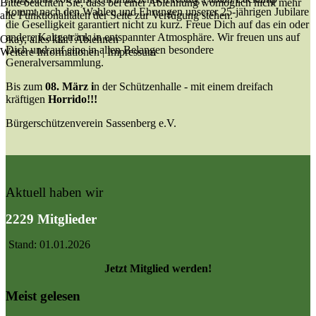
Bitte beachten Sie, dass bei einer Ablehnung womöglich nicht mehr
kommt nach den Wahlen und Ehrungen unserer 25-jährigen Jubilare
alle Funktionalitäten der Seite zur Verfügung stehen.
die Geselligkeit garantiert nicht zu kurz. Freue Dich auf das ein oder
andere Kaltgetränk in entspannter Atmosphäre. Wir freuen uns auf
Okay, alles klar!
Ablehnen
Dich und auf eine in allen Belangen besondere
Weitere Informationen
|
Impressum
Generalversammlung.
Bis zum
08. März i
n der Schützenhalle - mit einem dreifach
kräftigen
Horrido!!!
Bürgerschützenverein Sassenberg e.V.
Aktuell haben wir
2229 Mitglieder
Stand: 01.01.2026
Jetzt Mitglied werden!
Meist gelesen