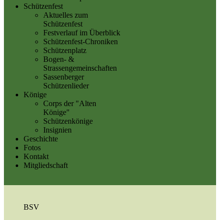
Schützenfest
Aktuelles zum
Schützenfest
Festverlauf im Überblick
Schützenfest-Chroniken
Schützenplatz
Bogen- &
Strassengemeinschaften
Sassenberger
Schützenlieder
Könige
Corps der "Alten
Könige"
Schützenkönige
Insignien
Geschichte
Fotos
Kontakt
Mitgliedschaft
BSV