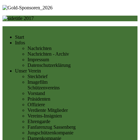
Start
Infos
Nachrichten
Nachrichten - Archiv
Impressum
Datenschutzerklärung
Unser Verein
Steckbrief
Imagefilm
Schützenvereins
Vorstand
Präsidenten
Offiziere
Verdiente Mitglieder
Vereins-Insignien
Ehrengarde
Fanfarenzug Sassenberg
Jungschützenkompanie
Damenkompanie