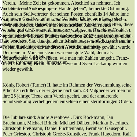
Verein. „Meine Zeit ist gekommen, Abschied zu nehmen. Ich
möchte mein Amt in jüngere Hände geben“, bemerkte Ostlinning.
Wir benutzen Cookies
Auch sein Stellvertreter, der seinen Posten ebenfalls 14 Jahre inne
Wir nutzen Cookies auf unserer Website. Einige von ihnen sind
hat, möchte sein Amt im kommenden Jahr zur Verfügung stellen.
essenziell für den Betrieb der Seite, während andere uns helfen, diese
„Wir sind sicher, dass wir im kommenden Jahr ein neues
Website und die Nutzererfahrung zu verbessern (Tracking Cookies).
Führungsduo präsentieren können“, zeigten sich beide unisono
Sie können selbst entscheiden, ob Sie die Cookies zulassen möchten.
optimistisch. Michael Dunker hatte schon 2022 angekündigt, nicht
Bitte beachten Sie, dass bei einer Ablehnung womöglich nicht mehr
mehr als Kassierer fungieren zu wollen. In seine Fußstapfen tritt nun
alle Funktionalitäten der Seite zur Verfügung stehen.
Fabian Lackamp, der an diesem Abend einstimmig gewählt wurde.
Der neue im Vorstandsteam war eine gute Wahl, denn als
Okay, alles klar!
Ablehnen
Steuerberater wird er wissen, wie man mit Zahlen umgeht. Franz-
Weitere Informationen
|
Impressum
Josef Ostlinnig, Bernhard Kunstleve und Sven Lackamp wurden
wieder gewählt.
König Robert (Tarner) II. hatte im Rahmen der Versammlung seine
Pflicht zu erfüllen, der er gerne nachkam. 43 Mitglieder wurden für
ihre 25 jährige Treue zum Verein geehrt, und der amtierende
Schützenkönig verlieh jedem einzelnen einen sternförmigen Orden.
Die Jubilare sind: Andre Arenhövel, Dirk Böckmann, Jan
Brechmann, Michael Brinck, Michael Dälken, Markku Esterhues,
Christoph Freßmann, Daniel Füchtenhans, Bernhard Gausepohl,
Peter Griestop, Christoph Große-Kunstleve, Frank Hagedorn, Ralf