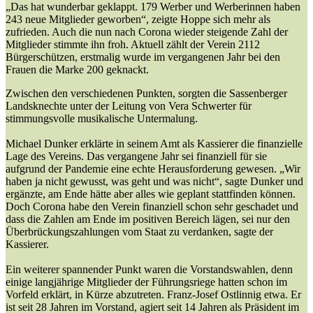
„Das hat wunderbar geklappt. 179 Werber und Werberinnen haben
243 neue Mitglieder geworben“, zeigte Hoppe sich mehr als
zufrieden. Auch die nun nach Corona wieder steigende Zahl der
Mitglieder stimmte ihn froh. Aktuell zählt der Verein 2112
Bürgerschützen, erstmalig wurde im vergangenen Jahr bei den
Frauen die Marke 200 geknackt.
Zwischen den verschiedenen Punkten, sorgten die Sassenberger
Landsknechte unter der Leitung von Vera Schwerter für
stimmungsvolle musikalische Untermalung.
Michael Dunker erklärte in seinem Amt als Kassierer die finanzielle
Lage des Vereins. Das vergangene Jahr sei finanziell für sie
aufgrund der Pandemie eine echte Herausforderung gewesen. „Wir
haben ja nicht gewusst, was geht und was nicht“, sagte Dunker und
ergänzte, am Ende hätte aber alles wie geplant stattfinden können.
Doch Corona habe den Verein finanziell schon sehr geschadet und
dass die Zahlen am Ende im positiven Bereich lägen, sei nur den
Überbrückungszahlungen vom Staat zu verdanken, sagte der
Kassierer.
Ein weiterer spannender Punkt waren die Vorstandswahlen, denn
einige langjährige Mitglieder der Führungsriege hatten schon im
Vorfeld erklärt, in Kürze abzutreten. Franz-Josef Ostlinnig etwa. Er
ist seit 28 Jahren im Vorstand, agiert seit 14 Jahren als Präsident im