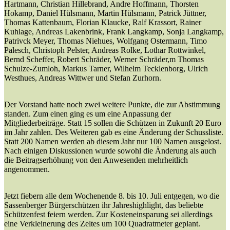
Hartmann, Christian Hillebrand, Andre Hoffmann, Thorsten
Hokamp, Daniel Hülsmann, Martin Hülsmann, Patrick Jüttner,
Thomas Kattenbaum, Florian Klaucke, Ralf Krassort, Rainer
Kuhlage, Andreas Lakenbrink, Frank Langkamp, Sonja Langkamp,
Patrivck Meyer, Thomas Niehues, Wolfgang Ostermann, Timo
Palesch, Christoph Pelster, Andreas Rolke, Lothar Rottwinkel,
Bernd Scheffer, Robert Schräder, Werner Schräder,m Thomas
Schulze-Zumloh, Markus Tarner, Wilhelm Tecklenborg, Ulrich
Westhues, Andreas Wittwer und Stefan Zurhorn.
Der Vorstand hatte noch zwei weitere Punkte, die zur Abstimmung
standen. Zum einen ging es um eine Anpassung der
Mitgliederbeiträge. Statt 15 sollen die Schützen in Zukunft 20 Euro
im Jahr zahlen. Des Weiteren gab es eine Änderung der Schussliste.
Statt 200 Namen werden ab diesem Jahr nur 100 Namen ausgelost.
Nach einigen Diskussionen wurde sowohl die Änderung als auch
die Beitragserhöhung von den Anwesenden mehrheitlich
angenommen.
Jetzt fiebern alle dem Wochenende 8. bis 10. Juli entgegen, wo die
Sassenberger Bürgerschützen ihr Jahreshighlight, das beliebte
Schützenfest feiern werden. Zur Kosteneinsparung sei allerdings
eine Verkleinerung des Zeltes um 100 Quadratmeter geplant.