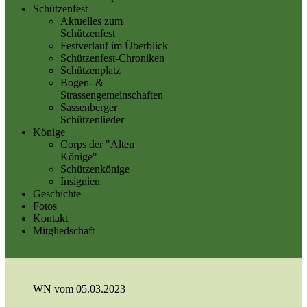
Schützenfest
Aktuelles zum
Schützenfest
Festverlauf im Überblick
Schützenfest-Chroniken
Schützenplatz
Bogen- &
Strassengemeinschaften
Sassenberger
Schützenlieder
Könige
Corps der "Alten
Könige"
Schützenkönige
Insignien
Geschichte
Fotos
Kontakt
Mitgliedschaft
WN vom 05.03.2023