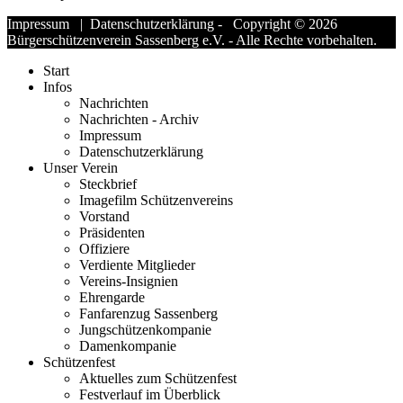
Impressum
|
Datenschutzerklärung
- Copyright © 2026
Bürgerschützenverein Sassenberg e.V. - Alle Rechte vorbehalten.
Start
Infos
Nachrichten
Nachrichten - Archiv
Impressum
Datenschutzerklärung
Unser Verein
Steckbrief
Imagefilm Schützenvereins
Vorstand
Präsidenten
Offiziere
Verdiente Mitglieder
Vereins-Insignien
Ehrengarde
Fanfarenzug Sassenberg
Jungschützenkompanie
Damenkompanie
Schützenfest
Aktuelles zum Schützenfest
Festverlauf im Überblick