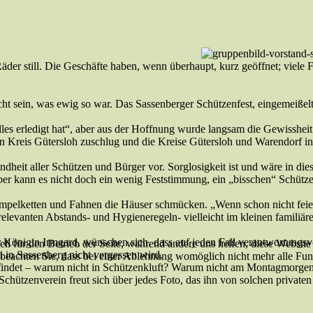
der still. Die Geschäfte haben, wenn überhaupt, kurz geöffnet; viele F
cht sein, was ewig so war. Das Sassenberger Schützenfest, eingemeißel
es erledigt hat“, aber aus der Hoffnung wurde langsam die Gewissheit: 
en Kreis Gütersloh zuschlug und die Kreise Gütersloh und Warendorf i
ndheit aller Schützen und Bürger vor. Sorglosigkeit ist und wäre in die
er kann es nicht doch ein wenig Feststimmung, ein „bisschen“ Schütz
pelketten und Fahnen die Häuser schmücken. „Wenn schon nicht feier
 relevanten Abstands- und Hygieneregeln- vielleicht im kleinen familiä
önigin Irmgard, wünschen sich, dass auf jeden Fall verantwortungsvol
ell für den Betrieb der Seite, während andere uns helfen, diese Websit
 in Sassenberg nicht vergessen wird.
 beachten Sie, dass bei einer Ablehnung womöglich nicht mehr alle Funk
attfindet – warum nicht in Schützenkluft? Warum nicht am Montagmorge
tzenverein freut sich über jedes Foto, das ihn von solchen privaten 