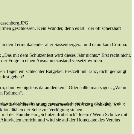
irmen geschlossen. Kein Wunder, denn es ist - der oft scherzhaft
t in den Terminkalender aller Sassenberger... und dann kam Corona.
„Das mit dem Schützenfest wird dieses Jahr nichts.“ Erst recht nicht,
n der Folge in einen Ausnahmezustand versetzt wurden.
sen Tagen ein schlechter Ratgeber. Festzelt mit Tanz, dicht gedrängt
enfest geben?
n, dann wenigstens daran denken.“ Oder sollte man sagen: „Wenn
ren Rahmen“.
l mit der Situation umgegangen wird und freuen sich gleichzeitig
e und die Nutzererfahrung zu verbessern (Tracking Cookies). Sie
tionalitäten der Seite zur Verfügung stehen.
n mit der Familie ein „Schützenfrühstück“ feiern? Wenn Schütze mit
Aktivitäten erreicht und wird sie auf der Homepage des Vereins