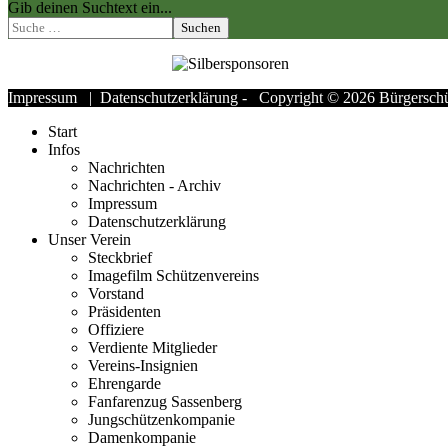
Gib deinen Suchtext ein...
Suchen
Impressum
|
Datenschutzerklärung
- Copyright © 2026 Bürgerschüt
Start
Infos
Nachrichten
Nachrichten - Archiv
Impressum
Datenschutzerklärung
Unser Verein
Steckbrief
Imagefilm Schützenvereins
Vorstand
Präsidenten
Offiziere
Verdiente Mitglieder
Vereins-Insignien
Ehrengarde
Fanfarenzug Sassenberg
Jungschützenkompanie
Damenkompanie