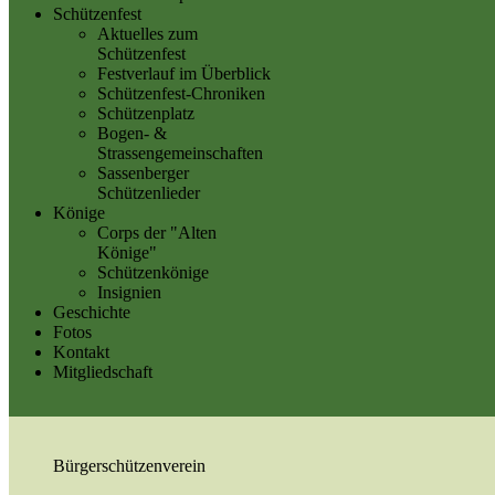
Schützenfest
Aktuelles zum
Schützenfest
Festverlauf im Überblick
Schützenfest-Chroniken
Schützenplatz
Bogen- &
Strassengemeinschaften
Sassenberger
Schützenlieder
Könige
Corps der "Alten
Könige"
Schützenkönige
Insignien
Geschichte
Fotos
Kontakt
Mitgliedschaft
Bürgerschützenverein