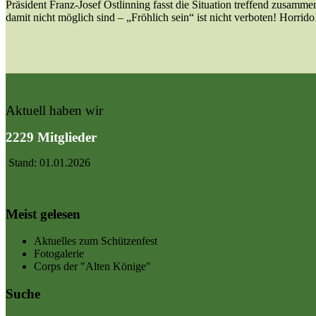
Präsident Franz-Josef Ostlinning fasst die Situation treffend zusamme
damit nicht möglich sind – „Fröhlich sein“ ist nicht verboten! Horrido
Aktuell haben wir
2229 Mitglieder
Stand: 01.01.2026
Meist gelesen
Aktuelles zum Schützenfest
Fotogalerie
Corps der "Alten Könige"
Suche