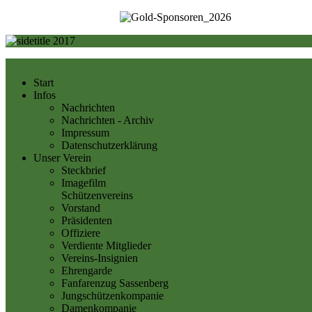
Start
Infos
Nachrichten
Nachrichten - Archiv
Impressum
Datenschutzerklärung
Unser Verein
Steckbrief
Imagefilm
Schützenvereins
Vorstand
Präsidenten
Offiziere
Verdiente Mitglieder
Vereins-Insignien
Ehrengarde
Fanfarenzug Sassenberg
Jungschützenkompanie
Damenkompanie