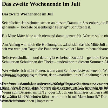
Das zweite Wochenende im Juli
Das zweite Wochenende im Juli
Seit etlichen Jahrzehnten stehen an diesem Datum in Sassenberg die Rä
genannte – „höchste Sassenberger Feiertag“: Schützenfest.
Bis Mitte März hätte auch niemand daran gezweifelt. Warum sollte ni
Am Anfang war noch die Hoffnung da, „dass sich das bis Mitte Juli all
seit vor wenigen Tagen die Pandemie mit voller Härte im benachbart
Selbstverständlich – und daran gibt es keinen Zweifel – geht die Gesu
Schulter an Schulter an der Theke – undenkbar in diesem Sommer. Ab
Wer würde sich nicht freuen, wenn zum Schützenfestwochenende Wim
schon nicht gemeinsam feiern, dann –natürlich unter Einhaltung aller
Wir benutzen Cookies
Der Vorstand und der amtierende König Thomas Stratmann mit seiner K
Wir nutzen Cookies auf unserer Website. Einige von ihnen sind essenzi
über jeden Beweis, dass Schützenfest am zweiten Wochenende im Juli
können selbst entscheiden, ob Sie die Cookies zulassen möchten. Bitte
Wenn zum Beispiel am 11/12. oder 13. Juli ein familiäres Grillen st
Okay, alles klar!
Ablehnen
dem Auto zum Einkaufen fährt –warum nicht mit Marschmusik? Der Schü
Weitere Informationen
|
Impressum
veröffentlichen.