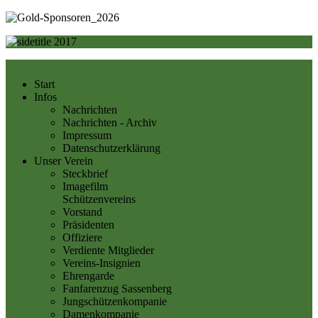
Start
Infos
Nachrichten
Nachrichten - Archiv
Impressum
Datenschutzerklärung
Unser Verein
Steckbrief
Imagefilm
Schützenvereins
Vorstand
Präsidenten
Offiziere
Verdiente Mitglieder
Vereins-Insignien
Ehrengarde
Fanfarenzug Sassenberg
Jungschützenkompanie
Damenkompanie