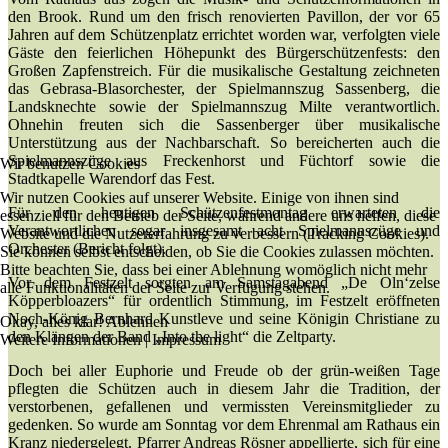
den Brook. Rund um den frisch renovierten Pavillon, der vor 65
Jahren auf dem Schützenplatz errichtet worden war, verfolgten viele
Gäste den feierlichen Höhepunkt des Bürgerschützenfests: den
Großen Zapfenstreich. Für die musikalische Gestaltung zeichneten
das Gebrasa-Blasorchester, der Spielmannszug Sassenberg, die
Landsknechte sowie der Spielmannszug Milte verantwortlich.
Ohnehin freuten sich die Sassenberger über musikalische
Unterstützung aus der Nachbarschaft. So bereicherten auch die
Spielmannszüge aus Freckenhorst und Füchtorf sowie die
Wir benutzen Cookies
Stadtkapelle Warendorf das Fest.
Wir nutzen Cookies auf unserer Website. Einige von ihnen sind
Für den heutigen Schützenfestmontag erwarteten die
essenziell für den Betrieb der Seite, während andere uns helfen, diese
Verantwortlichen sogar insgesamt acht Spielmannszüge und
Website und die Nutzererfahrung zu verbessern (Tracking Cookies).
Orchester (Bericht folgt).
Sie können selbst entscheiden, ob Sie die Cookies zulassen möchten.
Bitte beachten Sie, dass bei einer Ablehnung womöglich nicht mehr
Vor dem Festzelt sorgten am Samstagabend „De Oln‘zelse
alle Funktionalitäten der Seite zur Verfügung stehen.
Köpperbloazers“ für ordentlich Stimmung, im Festzelt eröffneten
Noch-König Bernhard Kunstleve und seine Königin Christiane zu
Okay, alles klar!
Ablehnen
den Klängen der Band „Into the light“ die Zeltparty.
Weitere Informationen
|
Impressum
Doch bei aller Euphorie und Freude ob der grün-weißen Tage
pflegten die Schützen auch in diesem Jahr die Tradition, der
verstorbenen, gefallenen und vermissten Vereinsmitglieder zu
gedenken. So wurde am Sonntag vor dem Ehrenmal am Rathaus ein
Kranz niedergelegt. Pfarrer Andreas Rösner appellierte, sich für eine