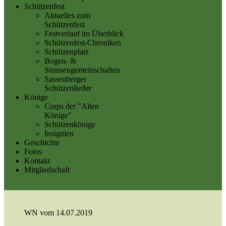
Schützenfest
Aktuelles zum
Schützenfest
Festverlauf im Überblick
Schützenfest-Chroniken
Schützenplatz
Bogen- &
Strassengemeinschaften
Sassenberger
Schützenlieder
Könige
Corps der "Alten
Könige"
Schützenkönige
Insignien
Geschichte
Fotos
Kontakt
Mitgliedschaft
WN vom 14.07.2019