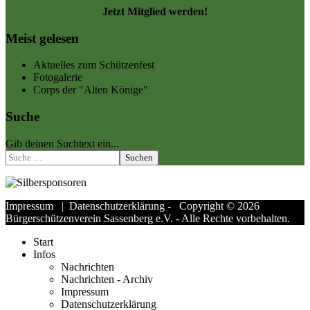
Jetzt Mitglied werden!
Meist gelesen
Aktuelles zum Schützenfest
Fotogalerie
Corps der "Alten Könige"
Suche
Gib deinen Suchtext ein...
Suchen
Impressum
|
Datenschutzerklärung
- Copyright © 2026
Bürgerschützenverein Sassenberg e.V. - Alle Rechte vorbehalten.
Start
Infos
Nachrichten
Nachrichten - Archiv
Impressum
Datenschutzerklärung