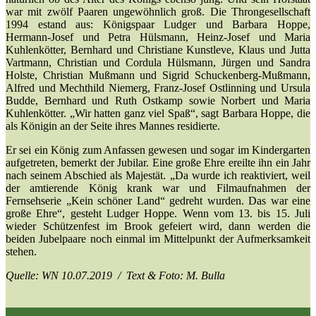
war mit zwölf Paaren ungewöhnlich groß. Die Throngesellschaft
1994 estand aus: Königspaar Ludger und Barbara Hoppe,
Hermann-Josef und Petra Hülsmann, Heinz-Josef und Maria
Kuhlenkötter, Bernhard und Christiane Kunstleve, Klaus und Jutta
Vartmann, Christian und Cordula Hülsmann, Jürgen und Sandra
Holste, Christian Mußmann und Sigrid Schuckenberg-Mußmann,
Alfred und Mechthild Niemerg, Franz-Josef Ostlinning und Ursula
Budde, Bernhard und Ruth Ostkamp sowie Norbert und Maria
Kuhlenkötter. „Wir hatten ganz viel Spaß“, sagt Barbara Hoppe, die
als Königin an der Seite ihres Mannes residierte.
Er sei ein König zum Anfassen gewesen und sogar im Kindergarten
aufgetreten, bemerkt der Jubilar. Eine große Ehre ereilte ihn ein Jahr
nach seinem Abschied als Majestät. „Da wurde ich reaktiviert, weil
der amtierende König krank war und Filmaufnahmen der
Fernsehserie „Kein schöner Land“ gedreht wurden. Das war eine
große Ehre“, gesteht Ludger Hoppe. Wenn vom 13. bis 15. Juli
wieder Schützenfest im Brook gefeiert wird, dann werden die
beiden Jubelpaare noch einmal im Mittelpunkt der Aufmerksamkeit
stehen.
Quelle: WN 10.07.2019 / Text & Foto: M. Bulla