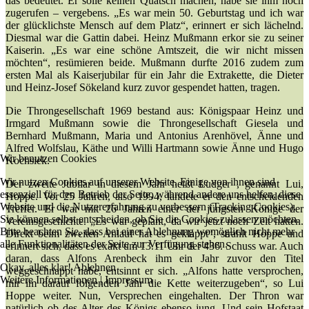
das bedeutet. Er solle keinen Quatsch machen, habe sie ihm noch
zugerufen – vergebens. „Es war mein 50. Geburtstag und ich war
der glücklichste Mensch auf dem Platz“, erinnert er sich lächelnd.
Diesmal war die Gattin dabei. Heinz Mußmann erkor sie zu seiner
Kaiserin. „Es war eine schöne Amtszeit, die wir nicht missen
möchten“, resümieren beide. Mußmann durfte 2016 zudem zum
ersten Mal als Kaiserjubilar für ein Jahr die Extrakette, die Dieter
und Heinz-Josef Sökeland kurz zuvor gespendet hatten, tragen.
Die Throngesellschaft 1969 bestand aus: Königspaar Heinz und
Irmgard Mußmann sowie die Throngesellschaft Giesela und
Bernhard Mußmann, Maria und Antonius Arenhövel, Änne und
Alfred Wolfslau, Käthe und Willi Hartmann sowie Änne und Hugo
Wir benutzen Cookies
Kochsiek.
Wir nutzen Cookies auf unserer Website. Einige von ihnen sind
Der zweite Jubilar in diesem Jahr heißt Ludger , genannt Lui,
essenziell für den Betrieb der Seite, während andere uns helfen, diese
Hoppe. Vor 25 Jahren, also 1994, landete er den entscheidenden
Website und die Nutzererfahrung zu verbessern (Tracking Cookies).
Treffer. Er war mit 26 Jahren einer der jüngsten Könige der
Sie können selbst entscheiden, ob Sie die Cookies zulassen möchten.
Vereinsgeschichte. „Es war geplant, da wir jetzt noch Zeit hatten.
Bitte beachten Sie, dass bei einer Ablehnung womöglich nicht mehr
Direkt beim zweiten Anlauf hat es geklappt“, strahlt Hoppe und
alle Funktionalitäten der Seite zur Verfügung stehen.
erinnert sich, dass es exakt um 13.11 Uhr der 436. Schuss war. Auch
daran, dass Alfons Arenbeck ihm ein Jahr zuvor den Titel
Okay, alles klar!
Ablehnen
weggeschnappt habe, entsinnt er sich. „Alfons hatte versprochen,
Weitere Informationen
|
Impressum
mir im darauf folgenden Jahr die Kette weiterzugeben“, so Lui
Hoppe weiter. Nun, Versprechen eingehalten. Der Thron war
natürlich ob des Alter des Königs ebenso jung. Und sein Hofstaat