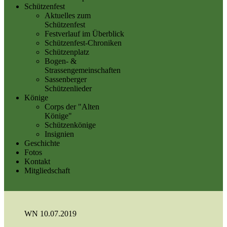
Schützenfest
Aktuelles zum
Schützenfest
Festverlauf im Überblick
Schützenfest-Chroniken
Schützenplatz
Bogen- &
Strassengemeinschaften
Sassenberger
Schützenlieder
Könige
Corps der "Alten
Könige"
Schützenkönige
Insignien
Geschichte
Fotos
Kontakt
Mitgliedschaft
WN 10.07.2019