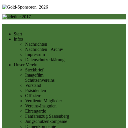
Start
Infos
Nachrichten
Nachrichten - Archiv
Impressum
Datenschutzerklärung
Unser Verein
Steckbrief
Imagefilm
Schützenvereins
Vorstand
Präsidenten
Offiziere
Verdiente Mitglieder
Vereins-Insignien
Ehrengarde
Fanfarenzug Sassenberg
Jungschützenkompanie
Damenkompanie