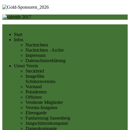
Start
Infos
Nachrichten
Nachrichten - Archiv
Impressum
Datenschutzerklärung
Unser Verein
Steckbrief
Imagefilm
Schützenvereins
Vorstand
Präsidenten
Offiziere
Verdiente Mitglieder
Vereins-Insignien
Ehrengarde
Fanfarenzug Sassenberg
Jungschützenkompanie
Damenkompanie