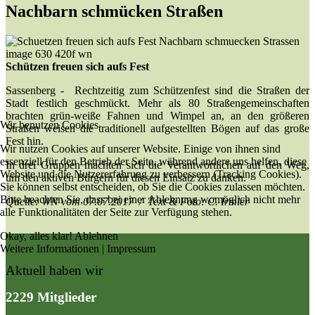
Nachbarn schmücken Straßen
Schützen freuen sich aufs Fest
Sassenberg - Rechtzeitig zum Schützenfest sind die Straßen der
Stadt festlich geschmückt. Mehr als 80 Straßengemeinschaften
brachten grün-weiße Fahnen und Wimpel an, an den größeren
Wir benutzen Cookies
Straßen weisen die traditionell aufgestellten Bögen auf das große
Fest hin.
Wir nutzen Cookies auf unserer Website. Einige von ihnen sind
essenziell für den Betrieb der Seite, während andere uns helfen, diese
In drei Gruppen machten sich die Verantwortlichen auf den Weg,
Website und die Nutzererfahrung zu verbessern (Tracking Cookies).
um den aktiven Bürgern für diesen Einsatz zu danken.
Sie können selbst entscheiden, ob Sie die Cookies zulassen möchten.
Bitte beachten Sie, dass bei einer Ablehnung womöglich nicht mehr
Quelle: WN vom 07.07.2017 / Text & Foto: C. Irmler
alle Funktionalitäten der Seite zur Verfügung stehen.
Okay, alles klar!
Ablehnen
Weitere Informationen
|
Impressum
Aktuell haben wir
2229 Mitglieder