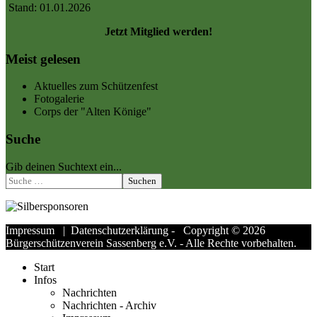
Stand: 01.01.2026
Jetzt Mitglied werden!
Meist gelesen
Aktuelles zum Schützenfest
Fotogalerie
Corps der "Alten Könige"
Suche
Gib deinen Suchtext ein...
Suchen
Impressum
|
Datenschutzerklärung
- Copyright © 2026
Bürgerschützenverein Sassenberg e.V. - Alle Rechte vorbehalten.
Start
Infos
Nachrichten
Nachrichten - Archiv