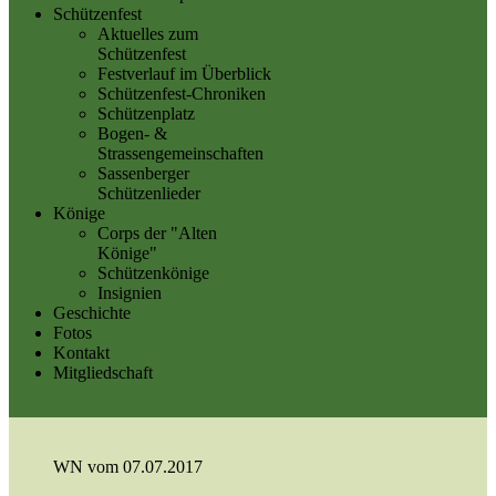
Schützenfest
Aktuelles zum
Schützenfest
Festverlauf im Überblick
Schützenfest-Chroniken
Schützenplatz
Bogen- &
Strassengemeinschaften
Sassenberger
Schützenlieder
Könige
Corps der "Alten
Könige"
Schützenkönige
Insignien
Geschichte
Fotos
Kontakt
Mitgliedschaft
WN vom 07.07.2017