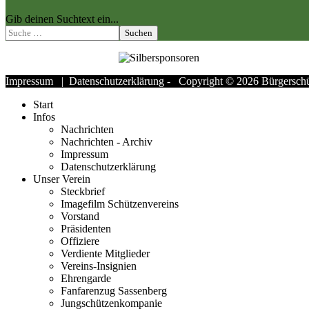
Gib deinen Suchtext ein...
Suchen
Impressum
|
Datenschutzerklärung
- Copyright © 2026 Bürgerschüt
Start
Infos
Nachrichten
Nachrichten - Archiv
Impressum
Datenschutzerklärung
Unser Verein
Steckbrief
Imagefilm Schützenvereins
Vorstand
Präsidenten
Offiziere
Verdiente Mitglieder
Vereins-Insignien
Ehrengarde
Fanfarenzug Sassenberg
Jungschützenkompanie