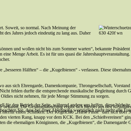
rt. Soweit, so normal. Nach Meinung der
ht des Jahres jedoch eindeutig zu lang aus. Daher
 können und wollen nicht bis zum Sommer warten“, bekannte Präsident 
 eine Menge Arbeit. Es ist für uns quasi die Jahreshauptveranstaltung
scher.
hre „besseren Hälften“ – die „Kugelbienen“ - verlassen. Diese übernahm
n wo aus sich Ehrengarde, Damenkompanie, Throngesellschaft, Vorstand
Nicht fehlen durfte die entsprechende musikalische Begleitung durch 
 Oldies nicht nehmen, für jede Menge Stimmung zu sorgen.
ell für den Betrieb der Seite, während andere uns helfen, diese Websit
ine bekannt. Die Gesamtplatzierung ergibt sich hierbei aus den Result
 beachten Sie, dass bei einer Ablehnung womöglich nicht mehr alle Funk
lt hierfür einen Schinken. Der Kegelclub „Harte Pinne“ darf sich über 3
auf den vierten Rang, knapp vor dem KCK. Bei den „Schießvereinen“ gin
lgten die ehemaligen Königinnen, die „Kugelbienen“, die Damengarde 