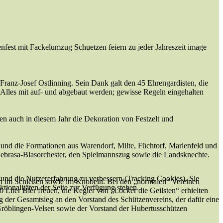
Franz-Josef Ostlinning. Sein Dank galt den 45 Ehrengardisten, die
. Alles mit auf- und abgebaut werden; gewisse Regeln eingehalten
en auch in diesem Jahr die Dekoration von Festzelt und
 und die Formationen aus Warendorf, Milte, Füchtorf, Marienfeld und
Gebrasa-Blasorchester, den Spielmannszug sowie die Landsknechte.
e und die Nutzererfahrung zu verbessern (Tracking Cookies). Sie
aten im Schießen sowie im Knobeln. Bei den „normalen“ Vereinen
tionalitäten der Seite zur Verfügung stehen.
0 Liter Bier freuen, die Kegler von „Locker die Geilsten“ erhielten
g der Gesamtsieg an den Vorstand des Schützenvereins, der dafür eine
Gröblingen-Velsen sowie der Vorstand der Hubertusschützen