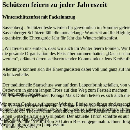
Schützen feiern zu jeder Jahreszeit
Winterschützenfest mit Fackelumzug
Sassenberg - Schützenfeste werden für gewöhnlich im Sommer gefeie
Sassenberger Schützen fällt die monatelange Wartezeit auf ihr Highlig
organisiert die Ehrengarde Jahr für Jahr das Winterschützenfest.
„Wir freuen uns einfach, dass wir auch im Winter feiern können. Wir
die gesamte Organisation des Fests übernommen hatten. „Das ist schon
werden“, erläutert deren stellvertretender Kommandeur Jens Kerßenfi
Allerdings können sich die Ehrengardisten dabei voll und ganz auf i
Schützenhalle.
Der traditionelle Startschuss war auf dem Lappenbrink gefallen, vo
Ostbevern in einem langen Tross auf den Weg zum Festzelt machten. 
Wir benutzen Cookies
Zu Ehren des regierenden Königs Maik Dohm ließen es sich auch die
Wir nutzen Cookies auf unserer Website. Einige von ihnen sind essenzi
Im Zelt gab Kerßenfischer die Resultate des Preisschießens der Vere
können selbst entscheiden, ob Sie die Cookies zulassen möchten. Bitte
erreichte der Theaterverein Sassenberg die besten Resultate und erhie
einen Gutschein für ein Grillpaket. Der aktuelle Thron schaffte es 
Okay, alles klar!
Ablehnen
flüssige Prämie in Form von 30 Litern Bier entgegennahm. Ihnen fo
Weitere Informationen
|
Impressum
Gröblingen-Velsen.