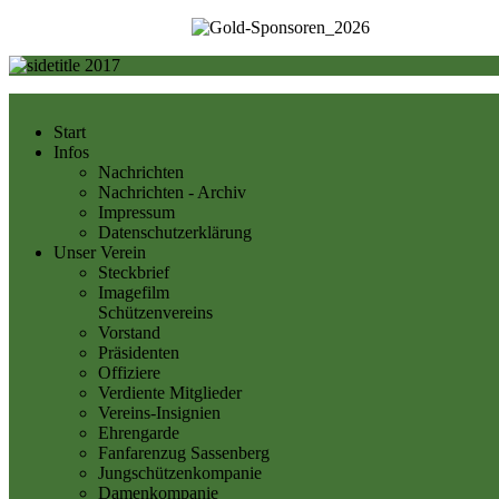
Start
Infos
Nachrichten
Nachrichten - Archiv
Impressum
Datenschutzerklärung
Unser Verein
Steckbrief
Imagefilm
Schützenvereins
Vorstand
Präsidenten
Offiziere
Verdiente Mitglieder
Vereins-Insignien
Ehrengarde
Fanfarenzug Sassenberg
Jungschützenkompanie
Damenkompanie