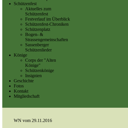
Schützenfest
Aktuelles zum
Schützenfest
Festverlauf im Überblick
Schützenfest-Chroniken
Schützenplatz
Bogen- &
Strassengemeinschaften
Sassenberger
Schützenlieder
Könige
Corps der "Alten
Könige"
Schützenkönige
Insignien
Geschichte
Fotos
Kontakt
Mitgliedschaft
WN vom 29.11.2016