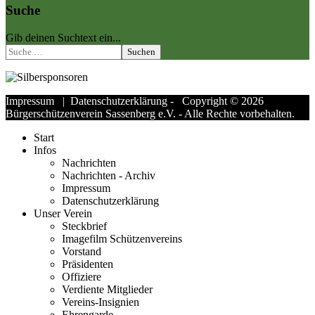
Suche
Gib deinen Suchtext ein...
Suchen
Impressum
|
Datenschutzerklärung
- Copyright © 2026
Bürgerschützenverein Sassenberg e.V. - Alle Rechte vorbehalten.
Start
Infos
Nachrichten
Nachrichten - Archiv
Impressum
Datenschutzerklärung
Unser Verein
Steckbrief
Imagefilm Schützenvereins
Vorstand
Präsidenten
Offiziere
Verdiente Mitglieder
Vereins-Insignien
Ehrengarde