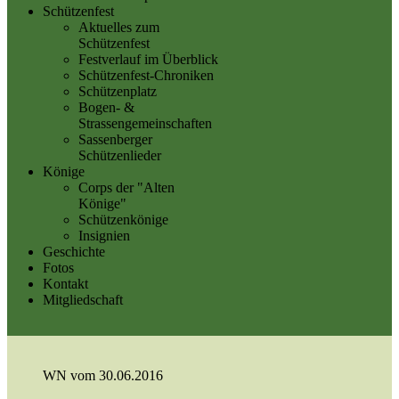
Schützenfest
Aktuelles zum
Schützenfest
Festverlauf im Überblick
Schützenfest-Chroniken
Schützenplatz
Bogen- &
Strassengemeinschaften
Sassenberger
Schützenlieder
Könige
Corps der "Alten
Könige"
Schützenkönige
Insignien
Geschichte
Fotos
Kontakt
Mitgliedschaft
WN vom 30.06.2016