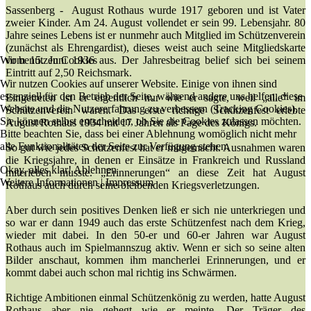
Sassenberg - August Rothaus wurde 1917 geboren und ist Vater
zweier Kinder. Am 24. August vollendet er sein 99. Lebensjahr. 80
Jahre seines Lebens ist er nunmehr auch Mitglied im Schützenverein
(zunächst als Ehrengardist), dieses weist auch seine Mitgliedskarte
Wir benutzen Cookies
vom 15. Juni 1936 aus. Der Jahresbeitrag belief sich bei seinem
Eintritt auf 2,50 Reichsmark.
Wir nutzen Cookies auf unserer Website. Einige von ihnen sind
essenziell für den Betrieb der Seite, während andere uns helfen, diese
Eingetreten ist er eigentlich nur wie er sagte, weil „alle“ im
Website und die Nutzererfahrung zu verbessern (Tracking Cookies).
Schützenverein waren. Das erste richtige Schützenfest erlebte
Sie können selbst entscheiden, ob Sie die Cookies zulassen möchten.
August Rothaus 1934 mit 17 Jahren als Page des Königs.
Bitte beachten Sie, dass bei einer Ablehnung womöglich nicht mehr
alle Funktionalitäten der Seite zur Verfügung stehen.
So gut wie jedes Schützenfest hat er mitgemacht. Ausnahmen waren
die Kriegsjahre, in denen er Einsätze in Frankreich und Russland
Okay, alles klar!
Ablehnen
miterleben musste. „Erinnerungen“ an diese Zeit hat August
Weitere Informationen
|
Impressum
Rothaus auch durch seine bleibenden Kriegsverletzungen.
Aber durch sein positives Denken ließ er sich nie unterkriegen und
so war er dann 1949 auch das erste Schützenfest nach dem Krieg,
wieder mit dabei. In den 50-er und 60-er Jahren war August
Rothaus auch im Spielmannszug aktiv. Wenn er sich so seine alten
Bilder anschaut, kommen ihm mancherlei Erinnerungen, und er
kommt dabei auch schon mal richtig ins Schwärmen.
Richtige Ambitionen einmal Schützenkönig zu werden, hatte August
Rothaus aber nie gehegt wie er meinte. Der Träger des