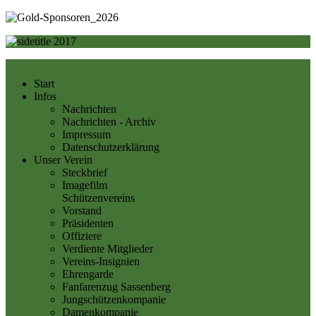
Start
Infos
Nachrichten
Nachrichten - Archiv
Impressum
Datenschutzerklärung
Unser Verein
Steckbrief
Imagefilm
Schützenvereins
Vorstand
Präsidenten
Offiziere
Verdiente Mitglieder
Vereins-Insignien
Ehrengarde
Fanfarenzug Sassenberg
Jungschützenkompanie
Damenkompanie