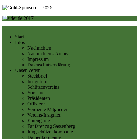
Start
Infos
Nachrichten
Nachrichten - Archiv
Impressum
Datenschutzerklärung
Unser Verein
Steckbrief
Imagefilm
Schützenvereins
Vorstand
Präsidenten
Offiziere
Verdiente Mitglieder
Vereins-Insignien
Ehrengarde
Fanfarenzug Sassenberg
Jungschützenkompanie
Damenkompanie