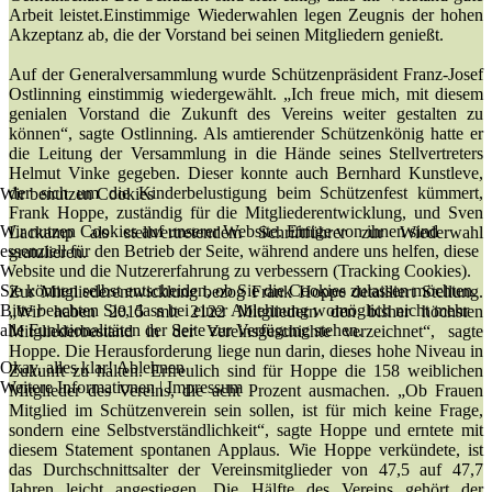
Arbeit leistet.Einstimmige Wiederwahlen legen Zeugnis der hohen
Akzeptanz ab, die der Vorstand bei seinen Mitgliedern genießt.
Auf der Generalversammlung wurde Schützenpräsident Franz-Josef
Ostlinning einstimmig wiedergewählt. „Ich freue mich, mit diesem
genialen Vorstand die Zukunft des Vereins weiter gestalten zu
können“, sagte Ostlinning. Als amtierender Schützenkönig hatte er
die Leitung der Versammlung in die Hände seines Stellvertreters
Helmut Vinke gegeben. Dieser konnte auch Bernhard Kunstleve,
der sich um die Kinderbelustigung beim Schützenfest kümmert,
Wir benutzen Cookies
Frank Hoppe, zuständig für die Mitgliederentwicklung, und Sven
Wir nutzen Cookies auf unserer Website. Einige von ihnen sind
Lackamp als stellvertretendem Schriftführer zur Wiederwahl
essenziell für den Betrieb der Seite, während andere uns helfen, diese
gratulieren.
Website und die Nutzererfahrung zu verbessern (Tracking Cookies).
Sie können selbst entscheiden, ob Sie die Cookies zulassen möchten.
Zur Mitgliederentwicklung bezog Frank Hoppe detailliert Stellung.
Bitte beachten Sie, dass bei einer Ablehnung womöglich nicht mehr
„Wir haben 2015 mit 2122 Mitgliedern den bisher höchsten
alle Funktionalitäten der Seite zur Verfügung stehen.
Mitgliederbestand in der Vereinsgeschichte verzeichnet“, sagte
Hoppe. Die Herausforderung liege nun darin, dieses hohe Niveau in
Okay, alles klar!
Ablehnen
Zukunft zu halten. Erfreulich sind für Hoppe die 158 weiblichen
Weitere Informationen
|
Impressum
Mitglieder des Vereins, die acht Prozent ausmachen. „Ob Frauen
Mitglied im Schützenverein sein sollen, ist für mich keine Frage,
sondern eine Selbstverständlichkeit“, sagte Hoppe und erntete mit
diesem Statement spontanen Applaus. Wie Hoppe verkündete, ist
das Durchschnittsalter der Vereinsmitglieder von 47,5 auf 47,7
Jahren leicht angestiegen. Die Hälfte des Vereins gehört der