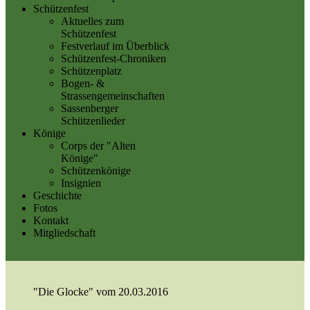
Schützenfest
Aktuelles zum
Schützenfest
Festverlauf im Überblick
Schützenfest-Chroniken
Schützenplatz
Bogen- &
Strassengemeinschaften
Sassenberger
Schützenlieder
Könige
Corps der "Alten
Könige"
Schützenkönige
Insignien
Geschichte
Fotos
Kontakt
Mitgliedschaft
"Die Glocke" vom 20.03.2016