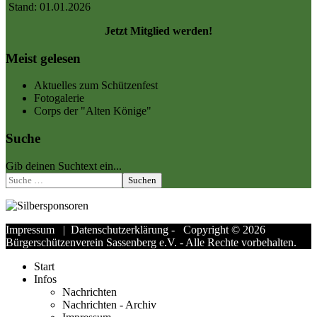
Stand: 01.01.2026
Jetzt Mitglied werden!
Meist gelesen
Aktuelles zum Schützenfest
Fotogalerie
Corps der "Alten Könige"
Suche
Gib deinen Suchtext ein...
Suchen
Impressum
|
Datenschutzerklärung
- Copyright © 2026
Bürgerschützenverein Sassenberg e.V. - Alle Rechte vorbehalten.
Start
Infos
Nachrichten
Nachrichten - Archiv