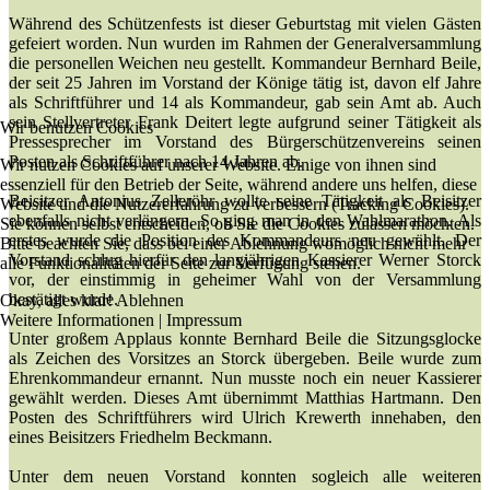
Während des Schützenfests ist dieser Geburtstag mit vielen Gästen
gefeiert worden. Nun wurden im Rahmen der Generalversammlung
die personellen Weichen neu gestellt. Kommandeur Bernhard Beile,
der seit 25 Jahren im Vorstand der Könige tätig ist, davon elf Jahre
als Schriftführer und 14 als Kommandeur, gab sein Amt ab. Auch
sein Stellvertreter Frank Deitert legte aufgrund seiner Tätigkeit als
Wir benutzen Cookies
Pressesprecher im Vorstand des Bürgerschützenvereins seinen
Posten als Schriftführer nach 14 Jahren ab.
Wir nutzen Cookies auf unserer Website. Einige von ihnen sind
essenziell für den Betrieb der Seite, während andere uns helfen, diese
Beisitzer Antonius Zelleröhr wollte seine Tätigkeit als Beisitzer
Website und die Nutzererfahrung zu verbessern (Tracking Cookies).
ebenfalls nicht verlängern. So ging man in den Wahlmarathon. Als
Sie können selbst entscheiden, ob Sie die Cookies zulassen möchten.
erstes wurde die Position des Kommandeurs neu gewählt. Der
Bitte beachten Sie, dass bei einer Ablehnung womöglich nicht mehr
Vorstand schlug hierfür den langjährigen Kassierer Werner Storck
alle Funktionalitäten der Seite zur Verfügung stehen.
vor, der einstimmig in geheimer Wahl von der Versammlung
bestätigt wurde.
Okay, alles klar!
Ablehnen
Weitere Informationen
|
Impressum
Unter großem Applaus konnte Bernhard Beile die Sitzungsglocke
als Zeichen des Vorsitzes an Storck übergeben. Beile wurde zum
Ehrenkommandeur ernannt. Nun musste noch ein neuer Kassierer
gewählt werden. Dieses Amt übernimmt Matthias Hartmann. Den
Posten des Schriftführers wird Ulrich Krewerth innehaben, den
eines Beisitzers Friedhelm Beckmann.
Unter dem neuen Vorstand konnten sogleich alle weiteren