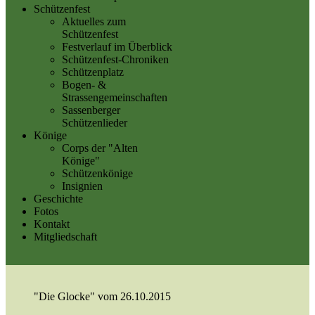
Schützenfest
Aktuelles zum
Schützenfest
Festverlauf im Überblick
Schützenfest-Chroniken
Schützenplatz
Bogen- &
Strassengemeinschaften
Sassenberger
Schützenlieder
Könige
Corps der "Alten
Könige"
Schützenkönige
Insignien
Geschichte
Fotos
Kontakt
Mitgliedschaft
"Die Glocke" vom 26.10.2015