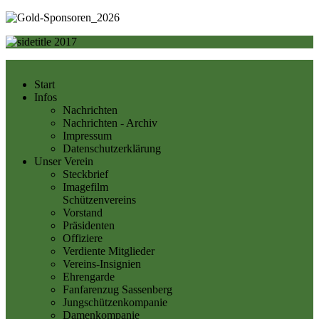
Start
Infos
Nachrichten
Nachrichten - Archiv
Impressum
Datenschutzerklärung
Unser Verein
Steckbrief
Imagefilm
Schützenvereins
Vorstand
Präsidenten
Offiziere
Verdiente Mitglieder
Vereins-Insignien
Ehrengarde
Fanfarenzug Sassenberg
Jungschützenkompanie
Damenkompanie