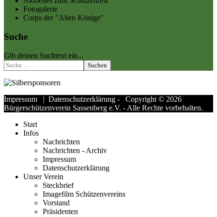
Aktuelles zum Schützenfest
Fotogalerie
Corps der "Alten Könige"
Suche
Gib deinen Suchtext ein...
Suchen
Impressum
|
Datenschutzerklärung
- Copyright © 2026
Bürgerschützenverein Sassenberg e.V. - Alle Rechte vorbehalten.
Start
Infos
Nachrichten
Nachrichten - Archiv
Impressum
Datenschutzerklärung
Unser Verein
Steckbrief
Imagefilm Schützenvereins
Vorstand
Präsidenten