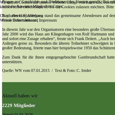
Fragen zur Geschichte und Traditionen des Vereins gestellt. Bei er
Wir nutzen Cookies auf unserer Website. Einige von ihnen sind essenzi
wird der Anwärter Mitglied im Corps.
können selbst entscheiden, ob Sie die Cookies zulassen möchten. Bitte
Okay, alles klar!
Ablehnen
Nach einem Spaziergang stand das gemeinsame Abendessen auf dem 
Weitere Informationen
|
Impressum
Frank Deitert bekannt.
In diesem Jahr war den Organisatoren eine besonders große Überrasch
Jahr 2000 wird das Haus am Klingenhagen von Rolf Hartmann und d
und sofort eine Zusage erhalten“, freute sich Frank Deitert. „Auch he
Anliegen gerne zu. Besonders die älteren Teilnehmer schwelgten in E
großer Bedeutung, feierte man hier beispielsweise 1950 das Schützenf
Zum Dank für die ihnen entgegengebrachte Gastfreundschaft hatte
unterstützen.
Quelle: WN vom 07.01.2015 / Text & Foto: C. Irmler
Aktuell haben wir
2229 Mitglieder
Stand: 01.01.2026