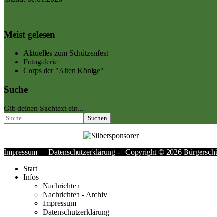
Meist gelesen
Aktuelles zum Schützenfest
Fotogalerie
Corps der "Alten Könige"
Suche
Gib deinen Suchtext ein...
Suchen
Impressum
|
Datenschutzerklärung
- Copyright © 2026 Bürgerschüt
Start
Infos
Nachrichten
Nachrichten - Archiv
Impressum
Datenschutzerklärung