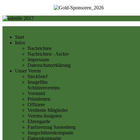
Start
Infos
Nachrichten
Nachrichten - Archiv
Impressum
Datenschutzerklärung
Unser Verein
Steckbrief
Imagefilm
Schützenvereins
Vorstand
Präsidenten
Offiziere
Verdiente Mitglieder
Vereins-Insignien
Ehrengarde
Fanfarenzug Sassenberg
Jungschützenkompanie
Damenkompanie