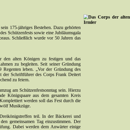
 sein 175-jähriges Bestehen. Dazu gehörten
 des Schützenfests sowie eine Jubiläumsgala
voraus. Schließlich wurde vor 50 Jahren das
 den alten Königen zu festigen und das
hmen zu begleiten. Seit seiner Gründung
39 Regenten leben. „Vor der Gründung des
t der Schriftführer des Corps Frank Deitert
chend zu feiern.
sumzug am Schützenfestsonntag sein. Hierzu
rende Königspaare aus dem gesamten Kreis
omplettiert werden soll das Fest durch die
zwölf Musikzüge.
eikönigstreffen teil. In der Bäckerei und
f den gemeinsamen Tag einzustimmen. Der
rüfung. Dabei werden dem Anwärter einige