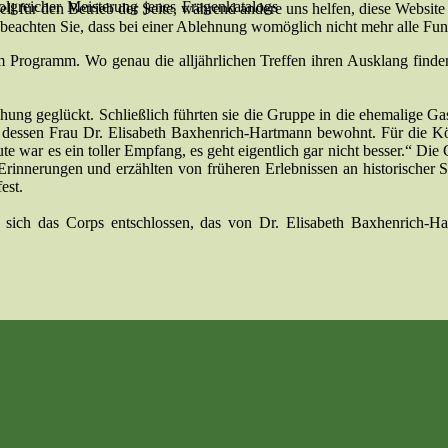
folgreicher Meisterung jenes Fragenkatalogs
ell für den Betrieb der Seite, während andere uns helfen, diese Websit
 beachten Sie, dass bei einer Ablehnung womöglich nicht mehr alle Funk
Programm. Wo genau die alljährlichen Treffen ihren Ausklang finde
ung geglückt. Schließlich führten sie die Gruppe in die ehemalige Ga
essen Frau Dr. Elisabeth Baxhenrich-Hartmann bewohnt. Für die Köni
ute war es ein toller Em­pfang, es geht eigentlich gar nicht besser.“ D
rinnerungen und erzählten von früheren Erlebnissen an historischer St
est.
 sich das Corps entschlossen, das von Dr. Elisabeth Baxhenrich-Har