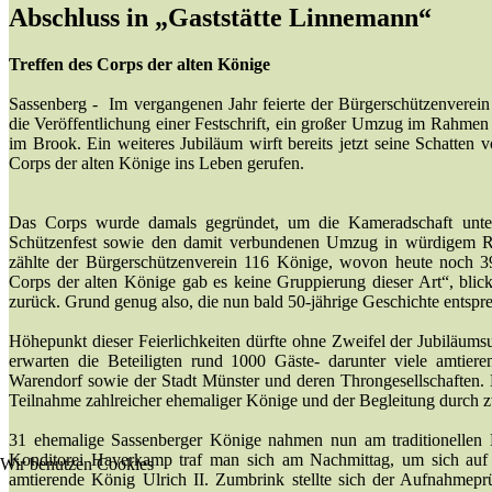
Abschluss in „Gaststätte Linnemann“
Treffen des Corps der alten Könige
Sassenberg - Im vergangenen Jahr feierte der Bürgerschützenverein
die Veröffentlichung einer Festschrift, ein großer Umzug im Rahmen
im Brook. Ein weiteres Jubiläum wirft bereits jetzt seine Schatten 
Corps der alten Könige ins Leben gerufen.
Das Corps wurde damals gegründet, um die Kameradschaft unter
Schützenfest sowie den damit verbundenen Umzug in würdigem Ra
zählte der Bürgerschützenverein 116 Könige, wovon heute noch 
Corps der alten Könige gab es keine Gruppierung dieser Art“, blick
zurück. Grund genug also, die nun bald 50-jährige Geschichte entspre
Höhepunkt dieser Feierlichkeiten dürfte ohne Zweifel der Jubiläum
erwarten die Beteiligten rund 1000 Gäste- darunter viele amtie
Warendorf sowie der Stadt Münster und deren Throngesellschaften. K
Teilnahme zahlreicher ehemaliger Könige und der Begleitung durch 
31 ehemalige Sassenberger Könige nahmen nun am traditionellen Dr
Konditorei Haverkamp traf man sich am Nachmittag, um sich au
Wir benutzen Cookies
amtierende König Ulrich II. Zumbrink stellte sich der Aufnahmep