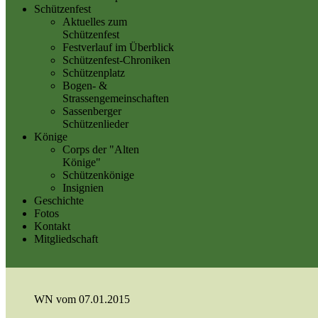
Schützenfest
Aktuelles zum
Schützenfest
Festverlauf im Überblick
Schützenfest-Chroniken
Schützenplatz
Bogen- &
Strassengemeinschaften
Sassenberger
Schützenlieder
Könige
Corps der "Alten
Könige"
Schützenkönige
Insignien
Geschichte
Fotos
Kontakt
Mitgliedschaft
WN vom 07.01.2015