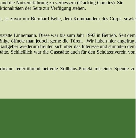
e und die Nutzererfahrung zu verbessern (Tracking Cookies). Sie
tionalitäten der Seite zur Verfügung stehen.
n, ist zuvor nur Bernhard Beile, dem Kommandeur des Corps, sowie
ststätte Linnemann. Diese war bis zum Jahr 1993 in Betrieb. Seit dem
ge öffnete man jedoch gerne die Türen. „Wir haben hier angefragt
ie Gastgeber wiederum freuten sich über das Interesse und stimmten dem
ätte. Schließlich war die Gaststätte auch für den Schützenverein von
tmann federführend betreute Zollhaus-Projekt mit einer Spende zu