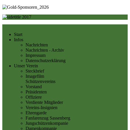
Start
Infos
Nachrichten
Nachrichten - Archiv
Impressum
Datenschutzerklärung
Unser Verein
Steckbrief
Imagefilm
Schützenvereins
Vorstand
Präsidenten
Offiziere
Verdiente Mitglieder
Vereins-Insignien
Ehrengarde
Fanfarenzug Sassenberg
Jungschützenkompanie
Damenkompanie