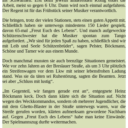
ins Schwärmen. Erst beim jeweils amtierenden König endet die
Arbeit, meist so gegen 6 Uhr. Dann wird noch einmal aufgefahren.
Der Regent ist für das Frühstück seiner Musiker verantwortlich.
Die bringen, trotz der vielen Stationen, stets einen guten Appetit mit.
Schließlich haben sie unterwegs mindestens 150 Lieder gespielt,
davon 65-mal „Freut Euch des Lebens“. Und manch aufgeweckte
Schützenschwester hat die Musiker spontan zum Tango
aufgefordert. „Wir sind für jeden Spaß zu haben, schließlich sind wir
mit Leib und Seele Schützenbrüder“, sagen Pelster, Böckmann,
Schöne und Tarner wie aus einem Munde.
Doch manchmal mussten sie auch brenzlige Situationen gemeistert.
Wie vor zehn Jahren an der Breslauer Straße, als um 3 Uhr plötzlich
ein Streifenwagen vor dem Lkw mit seiner lebensfrohen Ladung
stand. Was sie da täten sei Ruhestörung, sagten die Beamten. Jetzt
sei aber „Schluss mit lustig“.
„Im Gegenteil, wir fangen gerade erst an“, entgegnete Heinz
Böckmann keck. Doch dann klärte sich die Situation auf. Nicht
wegen des Weckkommandos, sondern ob mehrerer Jugendlicher, die
mit dem Ghetto-Blaster in der Straße unterwegs waren, war die
Streife gerufen worden, klärten aufmerksam gewordene Nachbarn
auf. Gegen „Freut Euch des Lebens“ habe man keine Einwände.
Der Spielmannszug durfte weitermachen.