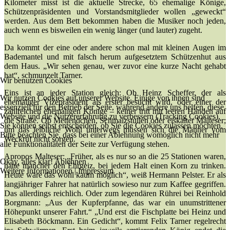
Kilometer misst ist die aktuelle Strecke, 65 ehemalige Könige,
Schützenpräsidenten und Vorstandsmitglieder wollen „geweckt“
werden. Aus dem Bett bekommen haben die Musiker noch jeden,
auch wenn es bisweilen ein wenig länger (und lauter) zugeht.
Da kommt der eine oder andere schon mal mit kleinen Augen im
Bademantel und mit falsch herum aufgesetztem Schützenhut aus
dem Haus. „Wir sehen genau, wer zuvor eine kurze Nacht gehabt
hat“, schmunzelt Tarner.
Wir benutzen Cookies
Eins ist an jeder Station gleich: Ob Heinz Scheffer, der als
Wir nutzen Cookies auf unserer Website. Einige von ihnen sind
ehemaliger Vizepräsident als erster besucht wird, oder einer der
essenziell für den Betrieb der Seite, während andere uns helfen, diese
zahlreichen ehemaligen Könige – keiner tritt mit leeren Händen auf
Website und die Nutzererfahrung zu verbessern (Tracking Cookies).
die Straße. Ob Mettendchen, Schmalzstullen oder eiskalter Malteser;
Sie können selbst entscheiden, ob Sie die Cookies zulassen möchten.
um das leibliche Wohl unterwegs müssen sich die Männer vom
Bitte beachten Sie, dass bei einer Ablehnung womöglich nicht mehr
Weckruf nicht sorgen.
alle Funktionalitäten der Seite zur Verfügung stehen.
Apropos Malteser: „Früher, als es nur so an die 25 Stationen waren,
Okay, alles klar!
Ablehnen
hatte mancher den Ehrgeiz, bei jedem Halt einen Korn zu trinken.
Weitere Informationen
|
Impressum
Heute wäre das wohl kaum möglich“, weiß Hermann Pelster. Er als
langjähriger Fahrer hat natürlich sowieso nur zum Kaffee gegriffen.
Das allerdings reichlich. Oder zum legendären Rührei bei Reinhold
Borgmann: „Aus der Kupferpfanne, das war ein unumstrittener
Höhepunkt unserer Fahrt.“ „Und erst die Fischplatte bei Heinz und
Elisabeth Böckmann. Ein Gedicht“, kommt Felix Tarner regelrecht