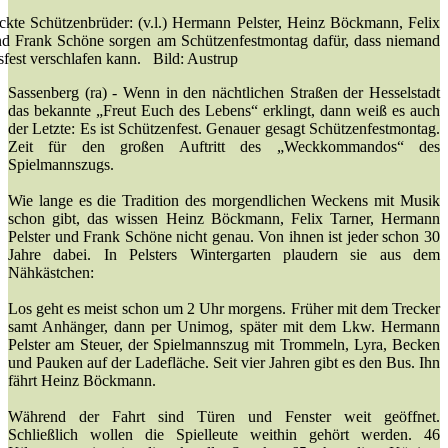
kte Schützenbrüder: (v.l.) Hermann Pelster, Heinz Böckmann, Felix
nd Frank Schöne sorgen am Schützenfestmontag dafür, dass niemand
sfest verschlafen kann. Bild: Austrup
Sassenberg (ra) - Wenn in den nächtlichen Straßen der Hesselstadt
das bekannte „Freut Euch des Lebens“ erklingt, dann weiß es auch
der Letzte: Es ist Schützenfest. Genauer gesagt Schützenfestmontag.
Zeit für den großen Auftritt des „Weckkommandos“ des
Spielmannszugs.
Wie lange es die Tradition des morgendlichen Weckens mit Musik
schon gibt, das wissen Heinz Böckmann, Felix Tarner, Hermann
Pelster und Frank Schöne nicht genau. Von ihnen ist jeder schon 30
Jahre dabei. In Pelsters Wintergarten plaudern sie aus dem
Nähkästchen:
Los geht es meist schon um 2 Uhr morgens. Früher mit dem Trecker
samt Anhänger, dann per Unimog, später mit dem Lkw. Hermann
Pelster am Steuer, der Spielmannszug mit Trommeln, Lyra, Becken
und Pauken auf der Ladefläche. Seit vier Jahren gibt es den Bus. Ihn
fährt Heinz Böckmann.
Während der Fahrt sind Türen und Fenster weit geöffnet.
Schließlich wollen die Spielleute weithin gehört werden. 46