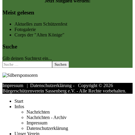
Jetzt Mitglied werden!
Meist gelesen
Aktuelles zum Schützenfest
Fotogalerie
Corps der "Alten Könige"
Suche
Gib deinen Suchtext ein...
Suchen
Impressum
|
Datenschutzerklärung
- Copyright © 2026
Bürgerschützenverein Sassenberg e.V. - Alle Rechte vorbehalten.
Start
Infos
Nachrichten
Nachrichten - Archiv
Impressum
Datenschutzerklärung
Unser Verein