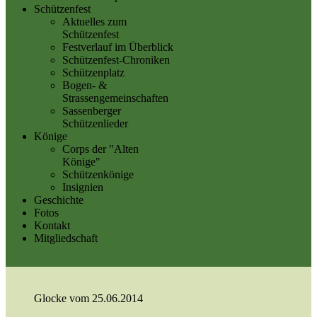
Schützenfest
Aktuelles zum
Schützenfest
Festverlauf im Überblick
Schützenfest-Chroniken
Schützenplatz
Bogen- &
Strassengemeinschaften
Sassenberger
Schützenlieder
Könige
Corps der "Alten
Könige"
Schützenkönige
Insignien
Geschichte
Fotos
Kontakt
Mitgliedschaft
Glocke vom 25.06.2014