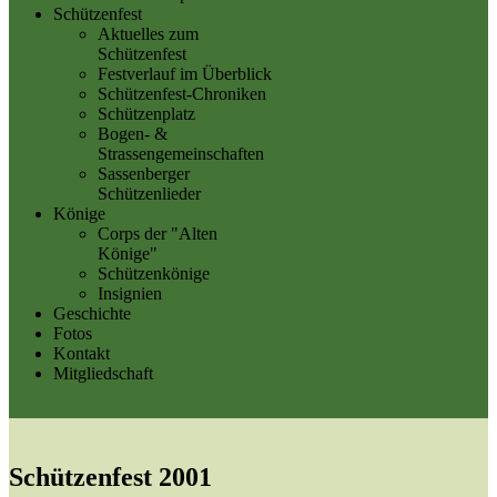
Schützenfest
Aktuelles zum
Schützenfest
Festverlauf im Überblick
Schützenfest-Chroniken
Schützenplatz
Bogen- &
Strassengemeinschaften
Sassenberger
Schützenlieder
Könige
Corps der "Alten
Könige"
Schützenkönige
Insignien
Geschichte
Fotos
Kontakt
Mitgliedschaft
Schützenfest 2001