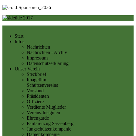
Start
Infos
Nachrichten
Nachrichten - Archiv
Impressum
Datenschutzerklärung
Unser Verein
Steckbrief
Imagefilm
Schützenvereins
Vorstand
Präsidenten
Offiziere
Verdiente Mitglieder
Vereins-Insignien
Ehrengarde
Fanfarenzug Sassenberg
Jungschützenkompanie
Damenkompanie