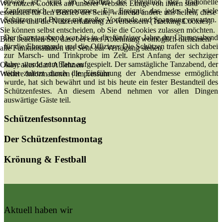
soweit ist, wird im Schatten des Pavillion der tradionelle
Wir nutzen Cookies auf unserer Website. Einige von ihnen sind
Zapfenstreich vorgenommen. Ein Ereignis das jedes Jahr viele
essenziell für den Betrieb der Seite, während andere uns helfen, diese
Schützen und Bürger mit großer Vorfreude und Spannung erwarten.
Website und die Nutzererfahrung zu verbessern (Tracking Cookies).
Sie können selbst entscheiden, ob Sie die Cookies zulassen möchten.
Der Samstagabend war bis in die fünfziger Jahre der Übungsabend
Bitte beachten Sie, dass bei einer Ablehnung womöglich nicht mehr
für die Ehrengarde und die Offiziere. Die Schützen trafen sich dabei
alle Funktionalitäten der Seite zur Verfügung stehen.
zur Marsch- und Trinkprobe im Zelt. Erst Anfang der sechziger
Jahre wurde zum Tanz aufgespielt. Der samstägliche Tanzabend, der
Okay, alles klar!
Ablehnen
nicht zuletzt durch die Einführung der Abendmesse ermöglicht
Weitere Informationen
|
Impressum
wurde, hat sich bewährt und ist bis heute ein fester Bestandteil des
Schützenfestes. An diesem Abend nehmen vor allen Dingen
auswärtige Gäste teil.
Schützenfestsonntag
Der Schützenfestmontag
Krönung & Festball
Aktuell haben wir