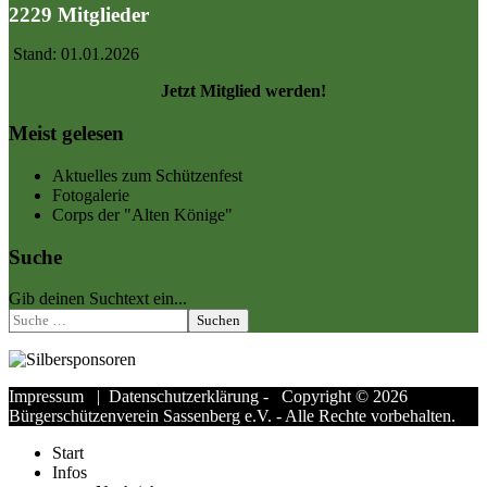
2229 Mitglieder
Stand: 01.01.2026
Jetzt Mitglied werden!
Meist gelesen
Aktuelles zum Schützenfest
Fotogalerie
Corps der "Alten Könige"
Suche
Gib deinen Suchtext ein...
Suchen
Impressum
|
Datenschutzerklärung
- Copyright © 2026
Bürgerschützenverein Sassenberg e.V. - Alle Rechte vorbehalten.
Start
Infos