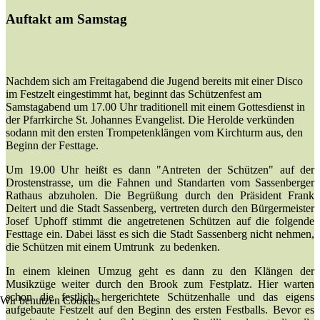
Auftakt am Samstag
Nachdem sich am Freitagabend die Jugend bereits mit einer Disco
im Festzelt eingestimmt hat, beginnt das Schützenfest am
Samstagabend um 17.00 Uhr traditionell mit einem Gottesdienst in
der Pfarrkirche St. Johannes Evangelist. Die Herolde verkünden
sodann mit den ersten Trompetenklängen vom Kirchturm aus, den
Beginn der Festtage.
Um 19.00 Uhr heißt es dann "Antreten der Schützen" auf der
Drostenstrasse, um die Fahnen und Standarten vom Sassenberger
Rathaus abzuholen. Die Begrüßung durch den Präsident Frank
Deitert und die Stadt Sassenberg, vertreten durch den Bürgermeister
Josef Uphoff stimmt die angetretenen Schützen auf die folgende
Festtage ein. Dabei lässt es sich die Stadt Sassenberg nicht nehmen,
die Schützen mit einem Umtrunk zu bedenken.
In einem kleinen Umzug geht es dann zu den Klängen der
Musikzüge weiter durch den Brook zum Festplatz. Hier warten
schon die festlich hergerichtete Schützenhalle und das eigens
Wir benutzen Cookies
aufgebaute Festzelt auf den Beginn des ersten Festballs. Bevor es