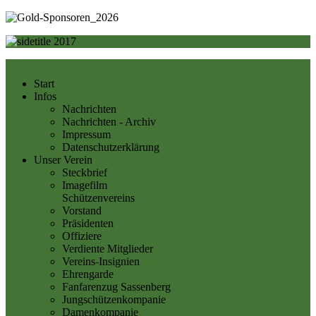
Start
Infos
Nachrichten
Nachrichten - Archiv
Impressum
Datenschutzerklärung
Unser Verein
Steckbrief
Imagefilm
Schützenvereins
Vorstand
Präsidenten
Offiziere
Verdiente Mitglieder
Vereins-Insignien
Ehrengarde
Fanfarenzug Sassenberg
Jungschützenkompanie
Damenkompanie