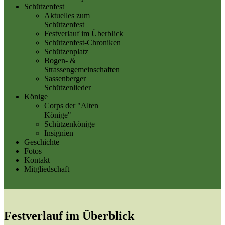
Schützenfest
Aktuelles zum
Schützenfest
Festverlauf im Überblick
Schützenfest-Chroniken
Schützenplatz
Bogen- &
Strassengemeinschaften
Sassenberger
Schützenlieder
Könige
Corps der "Alten
Könige"
Schützenkönige
Insignien
Geschichte
Fotos
Kontakt
Mitgliedschaft
Festverlauf im Überblick