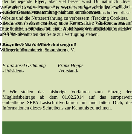
der beiliegende
Flyer
, aber viel besser wirst Du natürlich „live“
informiert. Und unter uns: Auch in diesem Jahr wird die Geselligkeit
Wir nutzen Cookies auf unserer Website. Einige von ihnen sind
auf der Generalversammlung nicht zu kurz kommen.
essenziell für den Betrieb der Seite, während andere uns helfen, diese
Website und die Nutzererfahrung zu verbessern (Tracking Cookies).
Auch wenn‘s dann erst kurz nach Karneval ist: Wir freuen uns auf
Sie können selbst entscheiden, ob Sie die Cookies zulassen möchten.
ein kühles Getränk mit Dir in entspannter Atmosphäre in der
Bitte beachten Sie, dass bei einer Ablehnung womöglich nicht mehr
Schützenhalle.
alle Funktionalitäten der Seite zur Verfügung stehen.
Okay, alles klar!
Ablehnen
Bis zum 7. März - Mit Schützengruß
Weitere Informationen
|
Impressum
Bürgerschützenverein Sassenberg e.V.
Franz-Josef Ostlinning Frank Hoppe
- Präsident- -Vorstand-
* Wir stellen das bisherige Verfahren zum Einzug der
Mitgliedsbeiträge ab dem 01.02.2014 auf das europaweit
einheitliche SEPA-Lastschriftverfahren um und bitten Dich, die
Informationen dieses Schreibens zur Kenntnis zu nehmen.