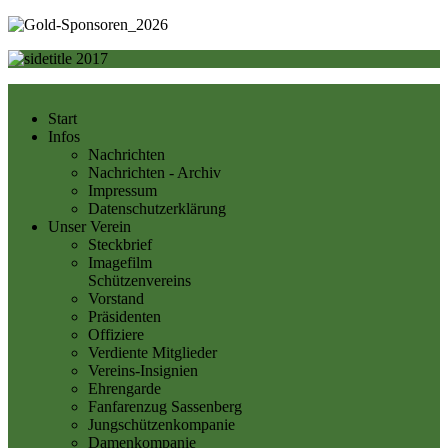
Start
Infos
Nachrichten
Nachrichten - Archiv
Impressum
Datenschutzerklärung
Unser Verein
Steckbrief
Imagefilm
Schützenvereins
Vorstand
Präsidenten
Offiziere
Verdiente Mitglieder
Vereins-Insignien
Ehrengarde
Fanfarenzug Sassenberg
Jungschützenkompanie
Damenkompanie