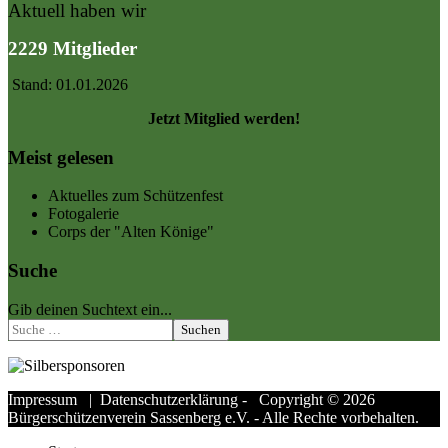
Aktuell haben wir
2229 Mitglieder
Stand: 01.01.2026
Jetzt Mitglied werden!
Meist gelesen
Aktuelles zum Schützenfest
Fotogalerie
Corps der "Alten Könige"
Suche
Gib deinen Suchtext ein...
Suchen
Impressum
|
Datenschutzerklärung
- Copyright © 2026
Bürgerschützenverein Sassenberg e.V. - Alle Rechte vorbehalten.