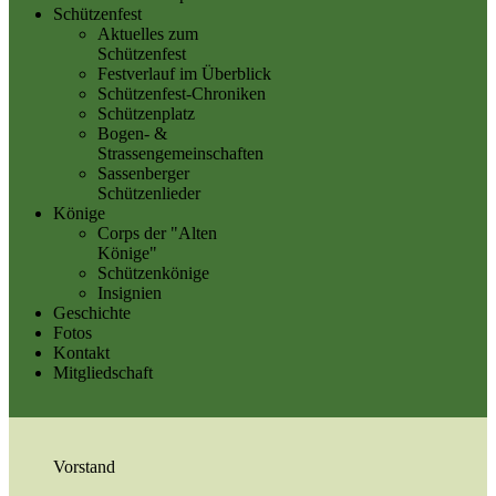
Schützenfest
Aktuelles zum
Schützenfest
Festverlauf im Überblick
Schützenfest-Chroniken
Schützenplatz
Bogen- &
Strassengemeinschaften
Sassenberger
Schützenlieder
Könige
Corps der "Alten
Könige"
Schützenkönige
Insignien
Geschichte
Fotos
Kontakt
Mitgliedschaft
Vorstand