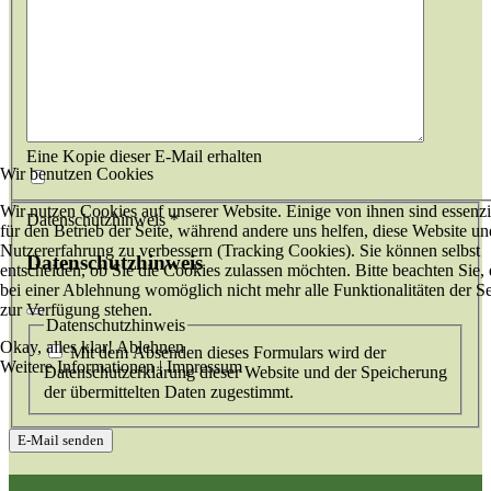
Eine Kopie dieser E-Mail erhalten
Wir benutzen Cookies
Wir nutzen Cookies auf unserer Website. Einige von ihnen sind essenzi
Datenschutzhinweis
*
für den Betrieb der Seite, während andere uns helfen, diese Website un
Nutzererfahrung zu verbessern (Tracking Cookies). Sie können selbst
Datenschutzhinweis
entscheiden, ob Sie die Cookies zulassen möchten. Bitte beachten Sie, 
bei einer Ablehnung womöglich nicht mehr alle Funktionalitäten der Se
zur Verfügung stehen.
Datenschutzhinweis
Okay, alles klar!
Ablehnen
Mit dem Absenden dieses Formulars wird der
Weitere Informationen
|
Impressum
Datenschutzerklärung dieser Website und der Speicherung
der übermittelten Daten zugestimmt.
E-Mail senden