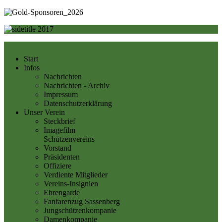
Start
Infos
Nachrichten
Nachrichten - Archiv
Impressum
Datenschutzerklärung
Unser Verein
Steckbrief
Imagefilm
Schützenvereins
Vorstand
Präsidenten
Offiziere
Verdiente Mitglieder
Vereins-Insignien
Ehrengarde
Fanfarenzug Sassenberg
Jungschützenkompanie
Damenkompanie