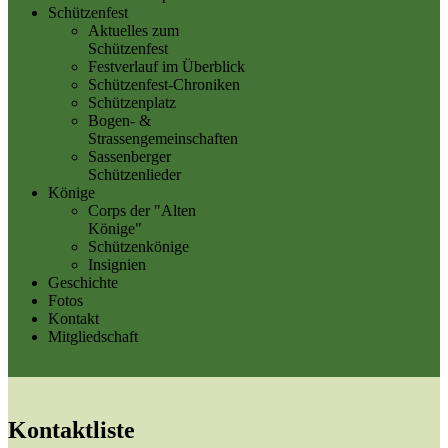
Schützenfest
Aktuelles zum
Schützenfest
Festverlauf im Überblick
Schützenfest-Chroniken
Schützenplatz
Bogen- &
Strassengemeinschaften
Sassenberger
Schützenlieder
Könige
Corps der "Alten
Könige"
Schützenkönige
Insignien
Geschichte
Fotos
Kontakt
Mitgliedschaft
Kontaktliste