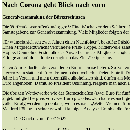
Nach Corona geht Blick nach vorn
Generalversammlung der Bürgerschützen
Die Vorfreude war offenkundig groß: Eine Woche vor dem Schützenfe
Samstagabend zur Generalversammlung. Viele Mitglieder folgten der 
„Er wünscht sich seit zwei Jahren einen Nachfolger“, begrüßte Präs
Einen Mitgliederzuwachs verkündete Frank Hoppe. Mittlerweile zählt de
Hoppe. Denn ohne Feste falle das Anwerben neuer Mitglieder ungleic
Erfolge anknüpfen“, lobte er sogleich das Ziel 2100plus aus.
Einen Anreiz dürften die veränderten Eintrittspreise liefern. So zah
Herren zehn statt acht Euro, Frauen haben weiterhin freien Eintritt. Der
Jahre im Verein und nicht übermäßig alkoholisiert sind, dürfen am M
Euro angehoben. Damit, so Präsident Ostlinning, reagiere man auch au
Die übrigen Wettbewerbe wie das Sterneschießen (zwei Euro für fünf
angekündigte Bierpreis von zwei Euro pro Glas. „Ich hätte es auch ge
voller Erfolg werden – jedenfalls, wenn es nach „Wetter-Werner“ Sto
Manfred Fölling in seiner gewohnt launigen Analyse. Er lobte die Fo
Die Glocke vom 01.07.2022