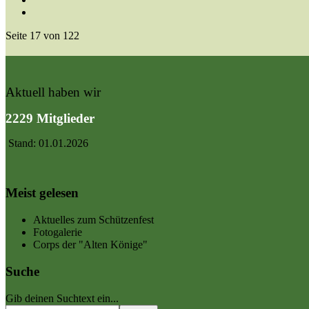
Seite 17 von 122
Aktuell haben wir
2229 Mitglieder
Stand: 01.01.2026
Meist gelesen
Aktuelles zum Schützenfest
Fotogalerie
Corps der "Alten Könige"
Suche
Gib deinen Suchtext ein...