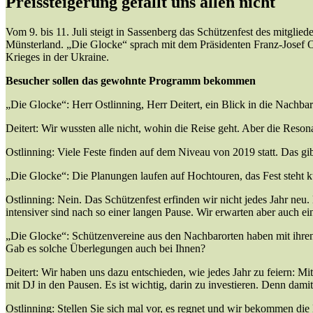
Preissteigerung gefällt uns allen nicht
Vom 9. bis 11. Juli steigt in Sassenberg das Schützenfest des mitglie
Münsterland. „Die Glocke“ sprach mit dem Präsidenten Franz-Josef Os
Krieges in der Ukraine.
Besucher sollen das gewohnte Programm bekommen
„Die Glocke“: Herr Ostlinning, Herr Deitert, ein Blick in die Nachbars
Deitert: Wir wussten alle nicht, wohin die Reise geht. Aber die Reso
Ostlinning: Viele Feste finden auf dem Niveau von 2019 statt. Das gib
„Die Glocke“: Die Planungen laufen auf Hochtouren, das Fest steht 
Ostlinning: Nein. Das Schützenfest erfinden wir nicht jedes Jahr ne
intensiver sind nach so einer langen Pause. Wir erwarten aber auch ein
„Die Glocke“: Schützenvereine aus den Nachbarorten haben mit ihren P
Gab es solche Überlegungen auch bei Ihnen?
Deitert: Wir haben uns dazu entschieden, wie jedes Jahr zu feiern:
mit DJ in den Pausen. Es ist wichtig, darin zu investieren. Denn dam
Ostlinning: Stellen Sie sich mal vor, es regnet und wir bekommen di