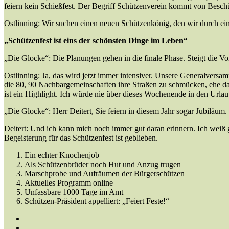
feiern kein Schießfest. Der Begriff Schützenverein kommt von Beschü
Ostlinning: Wir suchen einen neuen Schützenkönig, den wir durch ein
„Schützenfest ist eins der schönsten Dinge im Leben“
„Die Glocke“: Die Planungen gehen in die finale Phase. Steigt die Vo
Ostlinning: Ja, das wird jetzt immer intensiver. Unsere Generalvers
die 80, 90 Nachbargemeinschaften ihre Straßen zu schmücken, ehe das 
ist ein Highlight. Ich würde nie über dieses Wochenende in den Urlau
„Die Glocke“: Herr Deitert, Sie feiern in diesem Jahr sogar Jubiläum
Deitert: Und ich kann mich noch immer gut daran erinnern. Ich weiß g
Begeisterung für das Schützenfest ist geblieben.
Ein echter Knochenjob
Als Schützenbrüder noch Hut und Anzug trugen
Marschprobe und Aufräumen der Bürgerschützen
Aktuelles Programm online
Unfassbare 1000 Tage im Amt
Schützen-Präsident appelliert: „Feiert Feste!“