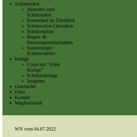
Schützenfest
Aktuelles zum
Schützenfest
Festverlauf im Überblick
Schützenfest-Chroniken
Schützenplatz
Bogen- &
Strassengemeinschaften
Sassenberger
Schützenlieder
Könige
Corps der "Alten
Könige"
Schützenkönige
Insignien
Geschichte
Fotos
Kontakt
Mitgliedschaft
WN vom 04.07.2022