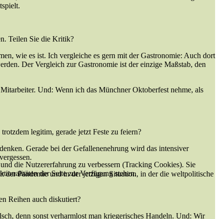
spielt.
. Teilen Sie die Kritik?
en, wie es ist. Ich vergleiche es gern mit der Gastronomie: Auch dort
 werden. Der Vergleich zur Gastronomie ist der einzige Maßstab, den
n Mitarbeiter. Und: Wenn ich das Münchner Oktoberfest nehme, als
rotzdem legitim, gerade jetzt Feste zu feiern?
 denken. Gerade bei der Gefallenenehrung wird das intensiver
 vergessen.
e und die Nutzererfahrung zu verbessern (Tracking Cookies). Sie
tionalitäten der Seite zur Verfügung stehen.
eit der Pandemie und in der jetzigen Situation, in der die weltpolitische
en Reihen auch diskutiert?
 falsch, denn sonst verharmlost man kriegerisches Handeln. Und: Wir