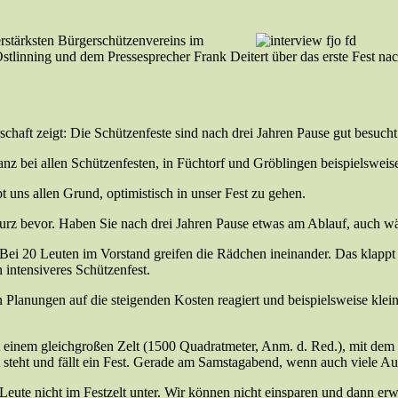
derstärksten Bürgerschützenvereins im
tlinning und dem Pressesprecher Frank Deitert über das erste Fest na
chaft zeigt: Die Schützenfeste sind nach drei Jahren Pause gut besucht.
nanz bei allen Schützenfesten, in Füchtorf und Gröblingen beispielswe
t uns allen Grund, optimistisch in unser Fest zu gehen.
kurz bevor. Haben Sie nach drei Jahren Pause etwas am Ablauf, auch wä
u. Bei 20 Leuten im Vorstand greifen die Rädchen ineinander. Das klap
 intensiveres Schützenfest.
lanungen auf die steigenden Kosten reagiert und beispielsweise kleiner
 Mit einem gleichgroßen Zelt (1500 Quadratmeter, Anm. d. Red.), mit 
it steht und fällt ein Fest. Gerade am Samstagabend, wenn auch viele A
e Leute nicht im Festzelt unter. Wir können nicht einsparen und dann