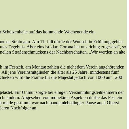
der Schützenhalle auf das kommende Wochenende ein.
homas Stratmann. Am 11. Juli dürfte der Wunsch in Erfüllung gehen.
s Ergebnis. Aber eins ist klar: Corona hat uns richtig zugesetzt“, so
onellen Straßenschmückens der Nachbarschaften. „Wir werden an alte
such im Festzelt, am Montag zahlen die nicht dem Verein angehörenden
 All jene Vereinsmitglieder, die älter als 25 Jahre, mindestens fünf
chießen wird die Prämie für die Majestät jedoch von 1000 auf 1200
etastet. Für Unmut sorgte bei einigen Versammlungsteilnehmern der
nicht ändern. Abgesehen von monetären Aspekten dürfte das Fest ein
lich milde gestimmt war nach pandemiebedingter Pause auch Oberst
deren Nachfolger an.