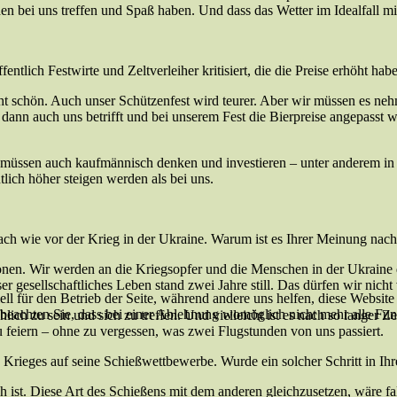
n bei uns treffen und Spaß haben. Und dass das Wetter im Idealfall mit
ich Festwirte und Zeltverleiher kritisiert, die die Preise erhöht haben
cht schön. Auch unser Schützenfest wird teurer. Aber wir müssen es nehm
das dann auch uns betrifft und bei unserem Fest die Bierpreise angepasst
ie müssen auch kaufmännisch denken und investieren – unter anderem i
utlich höher steigen werden als bei uns.
ach wie vor der Krieg in der Ukraine. Warum ist es Ihrer Meinung nach t
sonen. Wir werden an die Kriegsopfer und die Menschen in der Ukraine
er gesellschaftliches Leben stand zwei Jahre still. Das dürfen wir nicht
ell für den Betrieb der Seite, während andere uns helfen, diese Websit
 beachten Sie, dass bei einer Ablehnung womöglich nicht mehr alle Funk
öhlich zu sein und sich zu treffen. Und vielleicht ist es nach so langer Z
 feiern – ohne zu vergessen, was zwei Flugstunden von uns passiert.
rieges auf seine Schießwettbewerbe. Wurde ein solcher Schritt in Ihr
isch ist. Diese Art des Schießens mit dem anderen gleichzusetzen, wäre