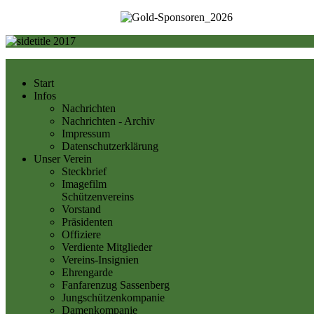
Start
Infos
Nachrichten
Nachrichten - Archiv
Impressum
Datenschutzerklärung
Unser Verein
Steckbrief
Imagefilm
Schützenvereins
Vorstand
Präsidenten
Offiziere
Verdiente Mitglieder
Vereins-Insignien
Ehrengarde
Fanfarenzug Sassenberg
Jungschützenkompanie
Damenkompanie