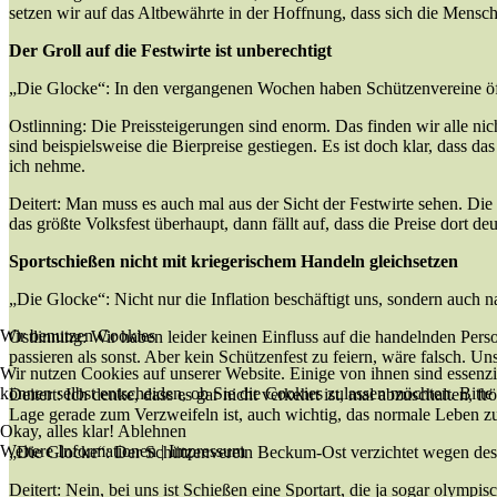
setzen wir auf das Altbewährte in der Hoffnung, dass sich die Mensche
Der Groll auf die Festwirte ist unberechtigt
„Die Glocke“: In den vergangenen Wochen haben Schützenvereine öffentl
Ostlinning: Die Preissteigerungen sind enorm. Das finden wir alle ni
sind beispielsweise die Bierpreise gestiegen. Es ist doch klar, dass 
ich nehme.
Deitert: Man muss es auch mal aus der Sicht der Festwirte sehen. D
das größte Volksfest überhaupt, dann fällt auf, dass die Preise dort de
Sportschießen nicht mit kriegerischem Handeln gleichsetzen
„Die Glocke“: Nicht nur die Inflation beschäftigt uns, sondern auch n
Wir benutzen Cookies
Ostlinning: Wir haben leider keinen Einfluss auf die handelnden Per
passieren als sonst. Aber kein Schützenfest zu feiern, wäre falsch. Uns
Wir nutzen Cookies auf unserer Website. Einige von ihnen sind essenzi
können selbst entscheiden, ob Sie die Cookies zulassen möchten. Bitte
Deitert: Ich denke, dass es gar nicht verkehrt ist, mal abzuschalten, fr
Lage gerade zum Verzweifeln ist, auch wichtig, das normale Leben zu
Okay, alles klar!
Ablehnen
Weitere Informationen
|
Impressum
„Die Glocke“: Der Schützenverein Beckum-Ost verzichtet wegen des K
Deitert: Nein, bei uns ist Schießen eine Sportart, die ja sogar olymp