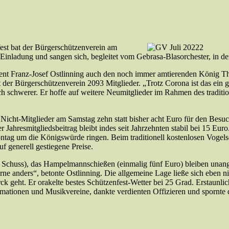
st bat der Bürgerschützenverein am
Einladung und sangen sich, begleitet vom Gebrasa-Blasorchester, in 
ident Franz-Josef Ostlinning auch den noch immer amtierenden König T
r Bürgerschützenverein 2093 Mitglieder. „Trotz Corona ist das ein gute
h schwerer. Er hoffe auf weitere Neumitglieder im Rahmen des traditi
len Nicht-Mitglieder am Samstag zehn statt bisher acht Euro für den Be
 Jahresmitgliedsbeitrag bleibt indes seit Jahrzehnten stabil bei 15 Euro.
ontag um die Königswürde ringen. Beim traditionell kostenlosen Vogels
f generell gestiegene Preise.
 Schuss), das Hampelmannschießen (einmalig fünf Euro) bleiben unang
rne anders“, betonte Ostlinning. Die allgemeine Lage ließe sich eben 
rck geht. Er orakelte bestes Schützenfest-Wetter bei 25 Grad. Erstaun
rmationen und Musikvereine, dankte verdienten Offizieren und spornte 