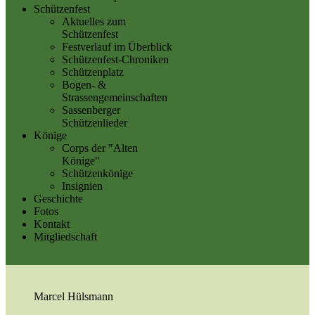
Schützenfest
Aktuelles zum
Schützenfest
Festverlauf im Überblick
Schützenfest-Chroniken
Schützenplatz
Bogen- &
Strassengemeinschaften
Sassenberger
Schützenlieder
Könige
Corps der "Alten
Könige"
Schützenkönige
Insignien
Geschichte
Fotos
Kontakt
Mitgliedschaft
Marcel Hülsmann