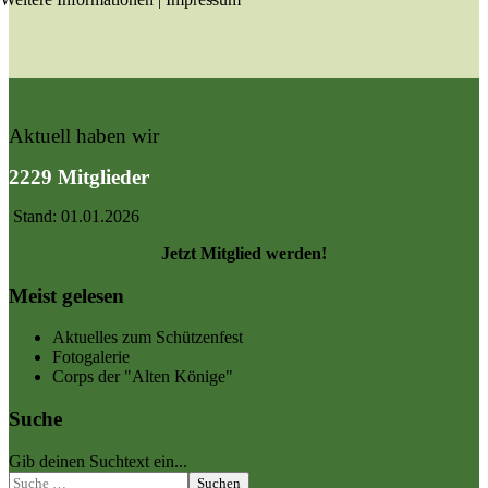
Aktuell haben wir
2229 Mitglieder
Stand: 01.01.2026
Jetzt Mitglied werden!
Meist gelesen
Aktuelles zum Schützenfest
Fotogalerie
Corps der "Alten Könige"
Suche
Gib deinen Suchtext ein...
Suchen