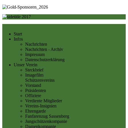
Start
Infos
Nachrichten
Nachrichten - Archiv
Impressum
Datenschutzerklärung
Unser Verein
Steckbrief
Imagefilm
Schützenvereins
Vorstand
Präsidenten
Offiziere
Verdiente Mitglieder
Vereins-Insignien
Ehrengarde
Fanfarenzug Sassenberg
Jungschützenkompanie
Damenkompanie