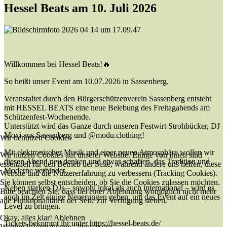
Hessel Beats am 10. Juli 2026
Willkommen bei Hessel Beats!🔥
So heißt unser Event am 10.07.2026 in Sassenberg.
Veranstaltet durch den Bürgerschützenverein Sassenberg entsteht
mit HESSEL BEATS eine neue Belebung des Freitagabends am
Schützenfest-Wochenende.
Unterstützt wird das Ganze durch unseren Festwirt Strohbücker, DJ
Moxi aus Sassenberg und
@modu.clothing
!
Wir benutzen Cookies
Mit elektronischer Musik und einer neuen Atmosphäre wollen wir
Wir nutzen Cookies auf unserer Website. Einige von ihnen sind
diesen Abend neu denken und etwas schaffen, das Tradition und
essenziell für den Betrieb der Seite, während andere uns helfen, diese
Moderne verbindet.
Website und die Nutzererfahrung zu verbessern (Tracking Cookies).
Sie können selbst entscheiden, ob Sie die Cookies zulassen möchten.
Neben starken DJs – sowohl lokal als auch international – wird es
Bitte beachten Sie, dass bei einer Ablehnung womöglich nicht mehr
auch im Zelt einige Neuerungen geben, um das Event auf ein neues
alle Funktionalitäten der Seite zur Verfügung stehen.
Level zu bringen.
Okay, alles klar!
Ablehnen
Tickets bekommt ihr unter
https://hessel-beats.de/
Weitere Informationen
|
Impressum